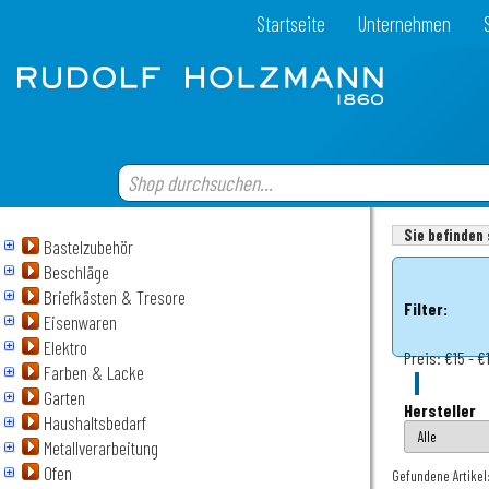
Startseite
Unternehmen
Sie befinden 
Bastelzubehör
Beschläge
Briefkästen & Tresore
Filter:
Eisenwaren
Elektro
Preis:
€15 - €
Farben & Lacke
Garten
Hersteller
Haushaltsbedarf
Metallverarbeitung
Ofen
Gefundene Artikel