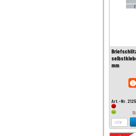
Briefschli
selbstkleb
mm
inf
Art.-Nr. 212
S