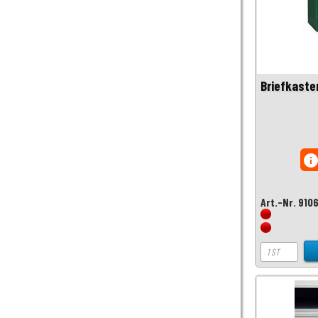
Briefkaste
inf
Art.-Nr. 910