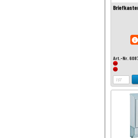
Briefkaste
inf
Art.-Nr. 608