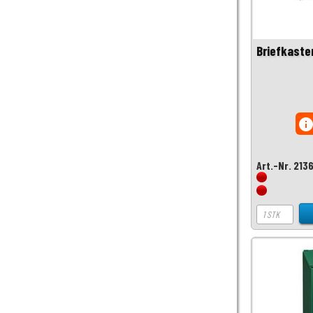
Briefkaste
inf
Art.-Nr. 213