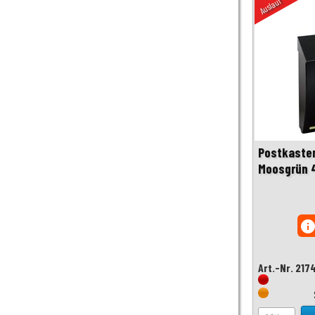
Auslauf
Postkaste
Moosgrün 4
inf
Art.-Nr. 217