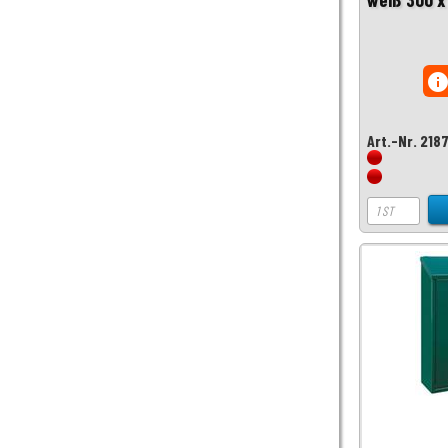
inf
Art.-Nr. 218