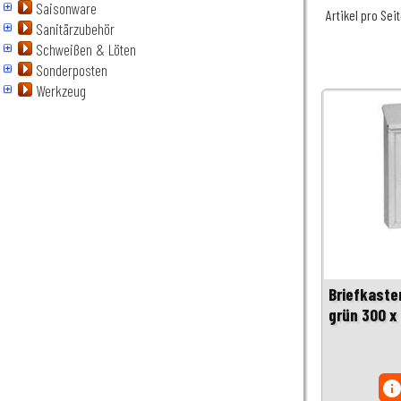
Saisonware
Artikel pro Sei
Sanitärzubehör
Schweißen & Löten
Sonderposten
Werkzeug
Briefkaste
grün 300 x
inf