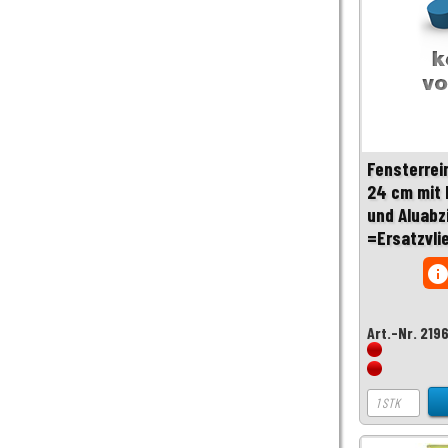
Fensterrei
24 cm mit 
und Aluabz
=Ersatzvli
inf
Art.-Nr. 219