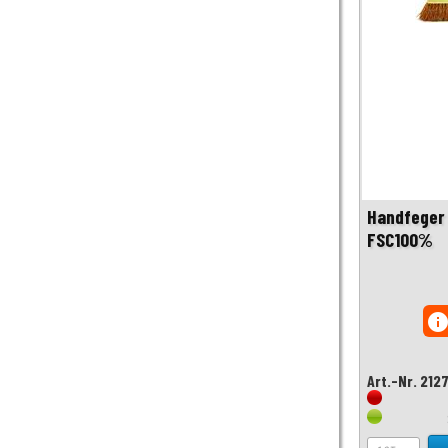
Handfeger 
FSC100%
inf
Art.-Nr. 212