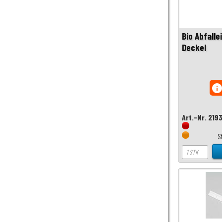
Bio Abfalle
Deckel
inf
Art.-Nr. 219
S