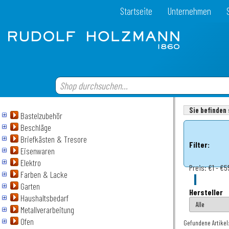
Startseite
Unternehmen
Sie befinden 
Bastelzubehör
Beschläge
Briefkästen & Tresore
Filter:
Eisenwaren
Elektro
Preis:
€1 - €5
Farben & Lacke
Garten
Hersteller
Haushaltsbedarf
Metallverarbeitung
Ofen
Gefundene Artikel: