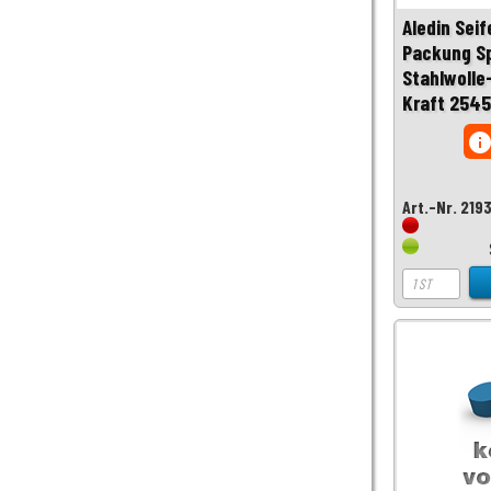
Aledin Sei
Packung Sp
Stahlwolle
Kraft 2545
inf
Art.-Nr. 219