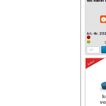
inf
Art.-Nr. 213
Auslauf