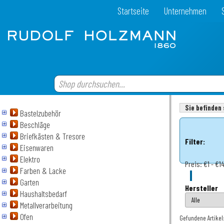
Startseite
Unternehmen
Sie befinden 
Bastelzubehör
Beschläge
Briefkästen & Tresore
Filter:
Eisenwaren
Elektro
Preis:
€1 - €1
Farben & Lacke
Garten
Hersteller
Haushaltsbedarf
Metallverarbeitung
Ofen
Gefundene Artikel: