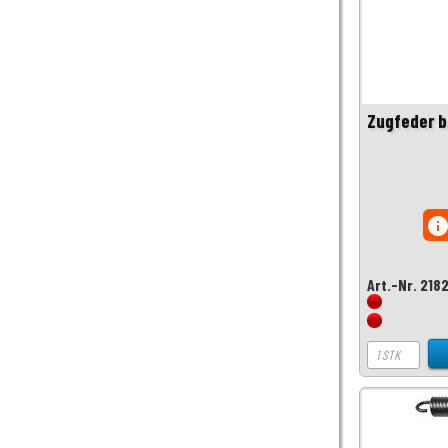
Zugfeder b
inf
Art.-Nr. 218