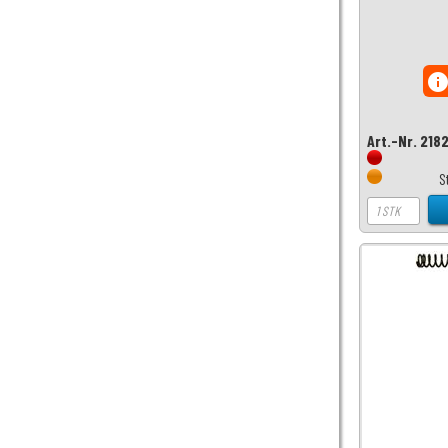
inf
Art.-Nr. 218
S