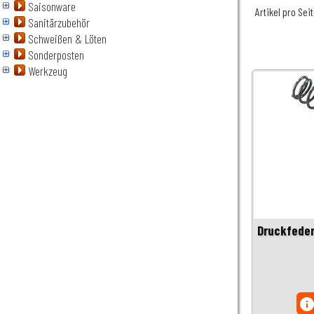
Saisonware
Artikel pro Sei
Sanitärzubehör
Schweißen & Löten
Sonderposten
Werkzeug
Druckfeder
inf