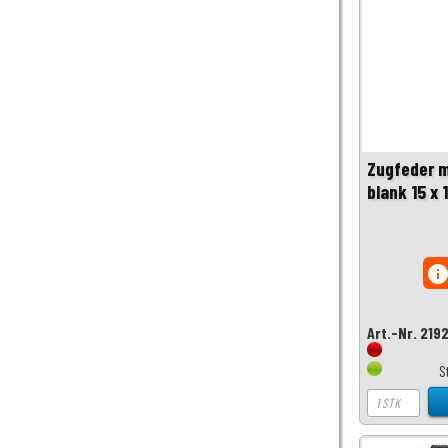
Zugfeder m
blank 15 x
inf
Art.-Nr. 219
S