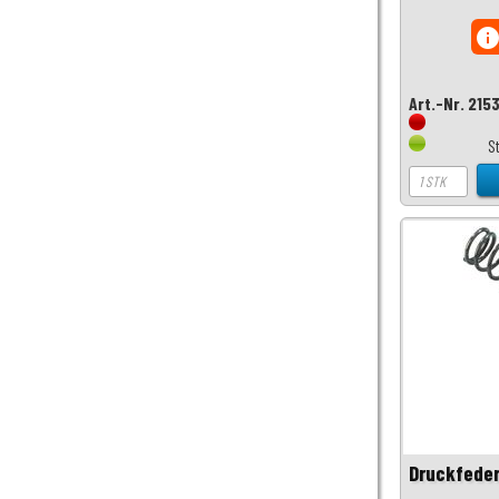
inf
Art.-Nr. 215
S
Druckfeder