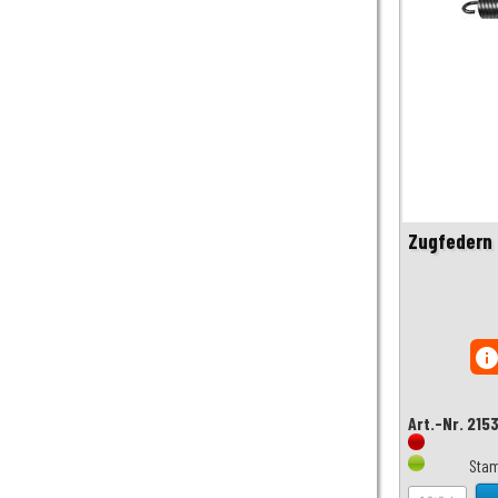
Zugfedern
inf
Art.-Nr. 215
Stam