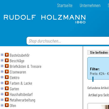
Startseite
Unternehmen
Sie befinden 
Bastelzubehör
Beschläge
Briefkästen & Tresore
Filter:
Eisenwaren
Preis:
€24 - 
Elektro
Farben & Lacke
Gefundene Artikel:
Garten
Haushaltsbedarf
Artikel pro Sei
Metallverarbeitung
Ofen