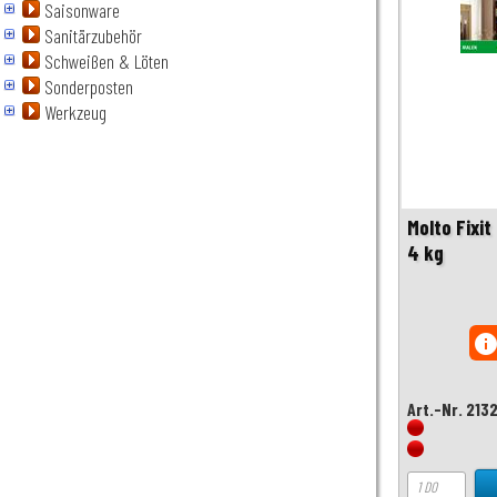
Saisonware
Sanitärzubehör
Schweißen & Löten
Sonderposten
Werkzeug
Molto Fixit
4 kg
inf
Art.-Nr. 213