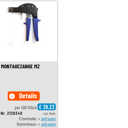
 MONTAGEZANGE MZ
Details
info
€ 39,23
per 1,00 Stück
-Nr. 2138349
inkl. MwSt.
Eisenhalle: »
anfragen
Stammhaus: »
anfragen