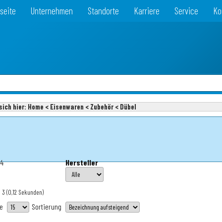
seite
Unternehmen
Standorte
Karriere
Service
Ko
sich hier:
Home < Eisenwaren < Zubehör < Dübel
44
Hersteller
: 3
(0,12 Sekunden)
te
Sortierung