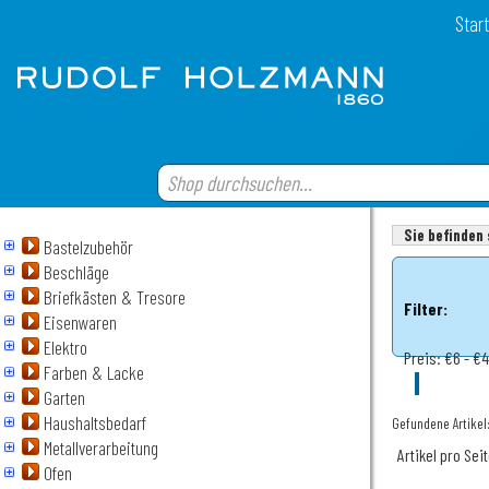
Start
Sie befinden 
Bastelzubehör
Beschläge
Briefkästen & Tresore
Filter:
Eisenwaren
Elektro
Preis:
€6 - €
Farben & Lacke
Garten
Haushaltsbedarf
Gefundene Artikel
Metallverarbeitung
Artikel pro Sei
Ofen