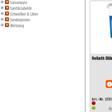
Saisonware
Sanitärzubehör
Schweißen & Löten
Sonderposten
Werkzeug
Goliath Dü
inf
Art.-Nr. 213
St