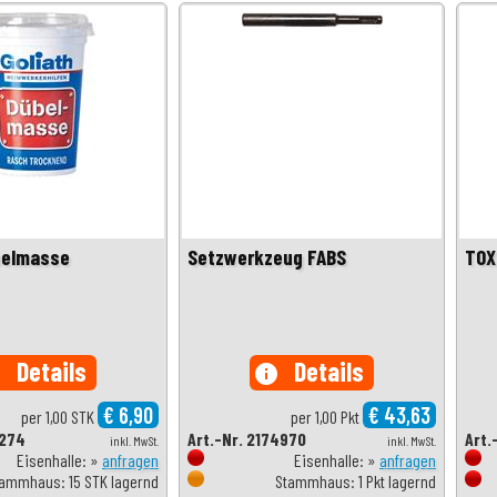
belmasse
Setzwerkzeug FABS
TOX
Details
Details
o
info
€ 6,90
€ 43,63
per 1,00 STK
per 1,00 Pkt
1274
Art.-Nr. 2174970
Art.
inkl. MwSt.
inkl. MwSt.
Eisenhalle: »
anfragen
Eisenhalle: »
anfragen
ammhaus: 15 STK lagernd
Stammhaus: 1 Pkt lagernd