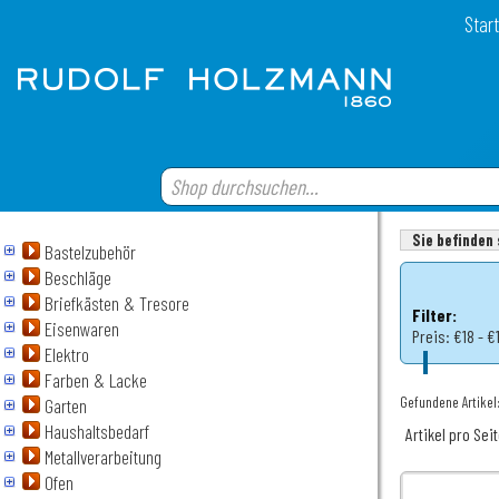
Start
Sie befinden 
Bastelzubehör
Beschläge
Briefkästen & Tresore
Filter:
Eisenwaren
Preis:
€18 - €
Elektro
Farben & Lacke
Gefundene Artikel:
Garten
Haushaltsbedarf
Artikel pro Sei
Metallverarbeitung
Ofen