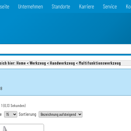
seite
Unternehmen
Standorte
Karriere
Service
Ko
sich hier:
Home < Werkzeug < Handwerkzeug < Multifunktionswerkzeug
18
 1
(0,13 Sekunden)
te
Sortierung