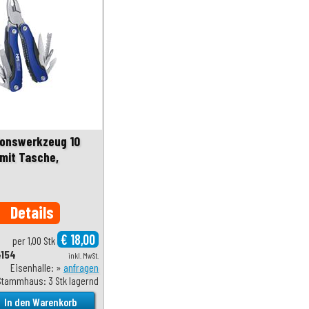
ionswerkzeug 10
, mit Tasche,
Details
o
€ 18,00
per 1,00 Stk
4154
inkl. MwSt.
Eisenhalle: »
anfragen
Stammhaus: 3 Stk lagernd