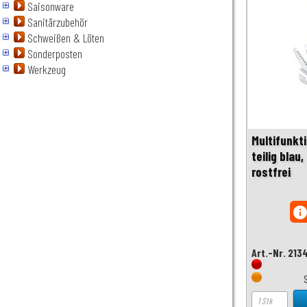
Saisonware
Sanitärzubehör
Schweißen & Löten
Sonderposten
Werkzeug
Multifunkt
teilig blau
rostfrei
inf
Art.-Nr. 213