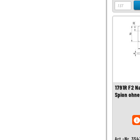
1791R F2 N
Spion ohne
inf
Art.-Nr. 354