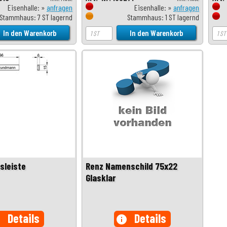
Eisenhalle: »
anfragen
Eisenhalle: »
anfragen
Stammhaus: 7 ST lagernd
Stammhaus: 1 ST lagernd
sleiste
Renz Namenschild 75x22
Glasklar
Details
Details
o
info