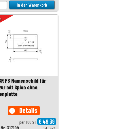
uf
3R F3 Namenschild für
vur mit Spion ohne
enplatte
Details
info
€ 49,39
per 1,00 ST
-Nr. 317109
inkl. MwSt.