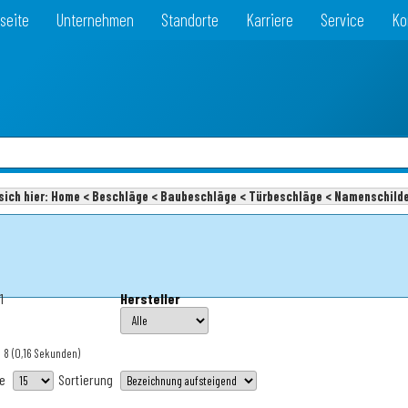
seite
Unternehmen
Standorte
Karriere
Service
Ko
sich hier:
Home < Beschläge < Baubeschläge < Türbeschläge < Namenschild
1
Hersteller
: 8
(0,16 Sekunden)
te
Sortierung