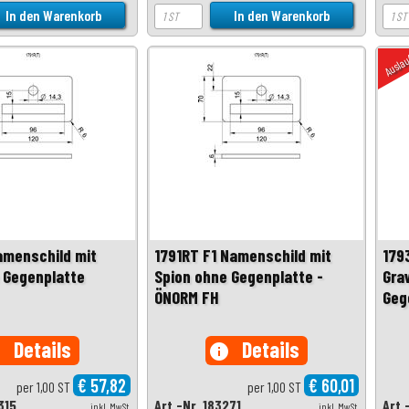
Ausla
amenschild mit
1791RT F1 Namenschild mit
179
 Gegenplatte
Spion ohne Gegenplatte -
Gra
ÖNORM FH
Geg
Details
Details
o
info
€ 57,82
€ 60,01
per 1,00 ST
per 1,00 ST
315
Art.-Nr. 183271
Art.
inkl. MwSt.
inkl. MwSt.