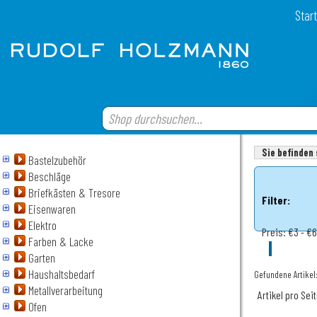
Start
Sie befinden 
Bastelzubehör
Beschläge
Briefkästen & Tresore
Filter:
Eisenwaren
Elektro
Preis:
€3 - €6
Farben & Lacke
Garten
Haushaltsbedarf
Gefundene Artikel
Metallverarbeitung
Artikel pro Sei
Ofen