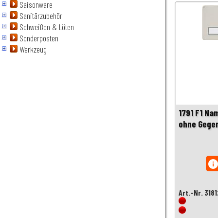
Saisonware
Sanitärzubehör
Schweißen & Löten
Sonderposten
Werkzeug
1791 F1 Na
ohne Gege
inf
Art.-Nr. 318