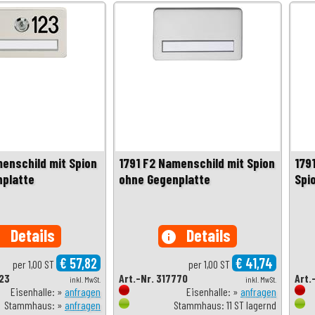
menschild mit Spion
1791 F2 Namenschild mit Spion
179
nplatte
ohne Gegenplatte
Spi
Details
Details
o
info
€ 57,82
€ 41,74
per 1,00 ST
per 1,00 ST
123
Art.-Nr. 317770
Art.
inkl. MwSt.
inkl. MwSt.
Eisenhalle: »
anfragen
Eisenhalle: »
anfragen
Stammhaus: »
anfragen
Stammhaus: 11 ST lagernd