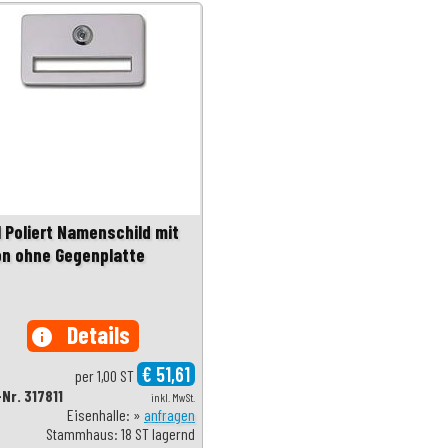
1 Poliert Namenschild mit
on ohne Gegenplatte
Details
info
€ 51,61
per 1,00 ST
-Nr. 317811
inkl. MwSt.
Eisenhalle: »
anfragen
Stammhaus: 18 ST lagernd