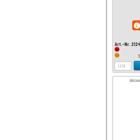
inf
Art.-Nr. 212