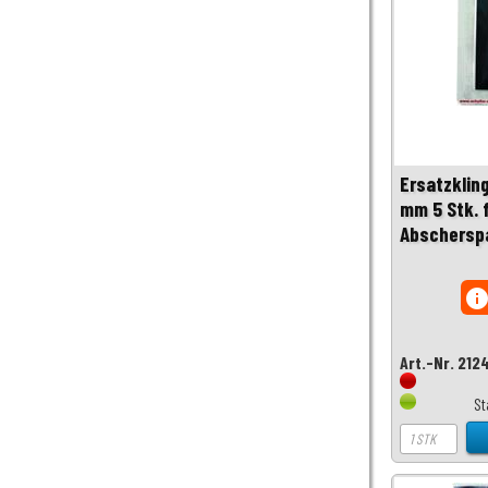
Ersatzklin
mm 5 Stk. 
Abschersp
inf
Art.-Nr. 212
St