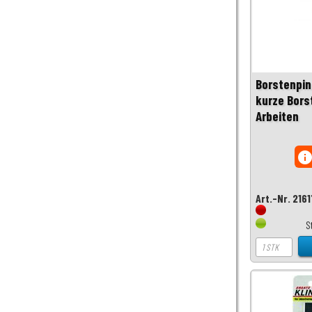
Borstenpin
kurze Bors
Arbeiten
inf
Art.-Nr. 216
S