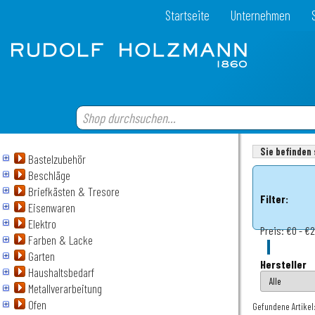
Startseite
Unternehmen
Sie befinden 
Bastelzubehör
Beschläge
Briefkästen & Tresore
Filter:
Eisenwaren
Elektro
Preis:
€0 - €
Farben & Lacke
Garten
Hersteller
Haushaltsbedarf
Metallverarbeitung
Ofen
Gefundene Artikel: