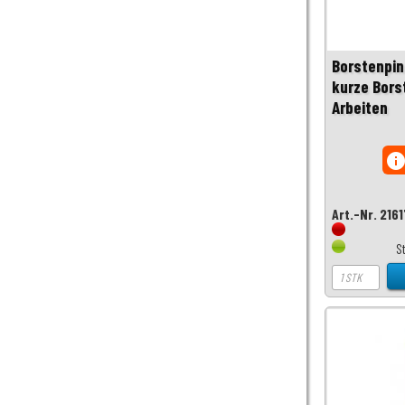
Borstenpin
kurze Bors
Arbeiten
inf
Art.-Nr. 216
S