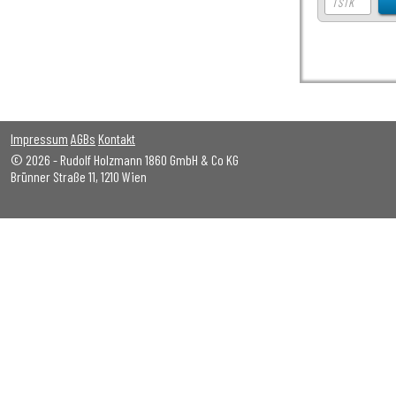
Impressum
AGBs
Kontakt
© 2026 - Rudolf Holzmann 1860 GmbH & Co KG
Brünner Straße 11, 1210 Wien