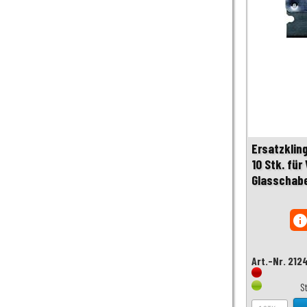
Ersatzklin
10 Stk. für
Glasschabe
inf
Art.-Nr. 212
S