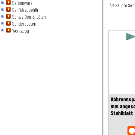
Saisonware
Artikel pro Sei
Sanitärzubehör
Schweißen & Löten
Sonderposten
Werkzeug
Abbrennspa
mm angesc
Stahlblatt
inf