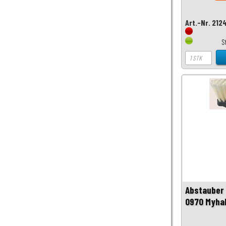
Art.-Nr. 212
S
Abstauber 
0970 Myha