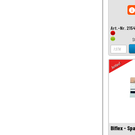
inf
Art.-Nr. 215
S
Auslauf
Biflex - S