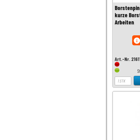
Borstenpin
kurze Bors
Arbeiten
inf
Art.-Nr. 216
S