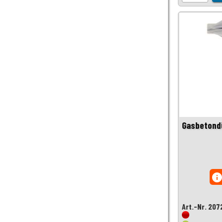
Gasbetond
inf
Art.-Nr. 207