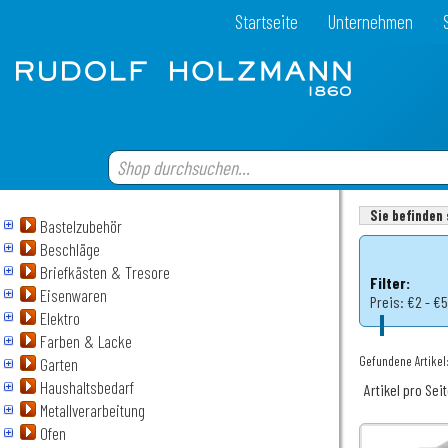
Startseite
Unternehmen
Sie befinden 
Bastelzubehör
Beschläge
Briefkästen & Tresore
Filter:
Eisenwaren
Preis:
€2 - €5
Elektro
Farben & Lacke
Gefundene Artikel
Garten
Haushaltsbedarf
Artikel pro Sei
Metallverarbeitung
Ofen