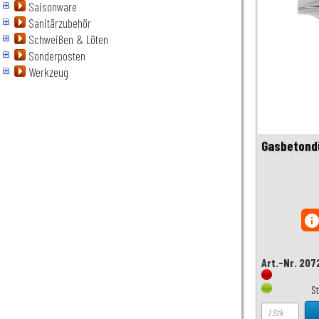
Saisonware
Sanitärzubehör
Schweißen & Löten
Sonderposten
Werkzeug
Gasbetondü
inf
Art.-Nr. 207
S