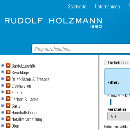
Startseite
Unternehmen
Sie befinden 
Bastelzubehör
Beschläge
Briefkästen & Tresore
Filter:
Eisenwaren
Elektro
Preis:
€1 - €17
Farben & Lacke
Garten
Hersteller
Haushaltsbedarf
Metallverarbeitung
Ofen
Gefundene Artikel