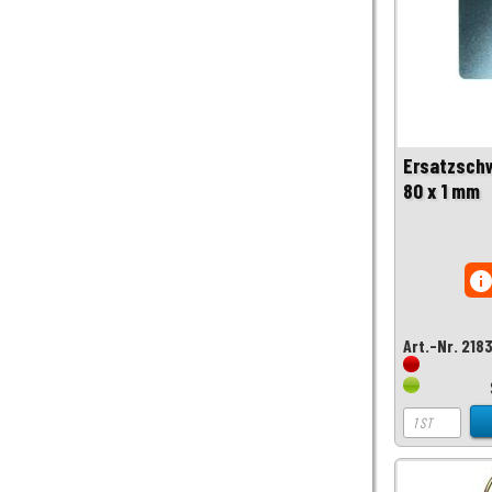
Ersatzschw
80 x 1 mm
inf
Art.-Nr. 218