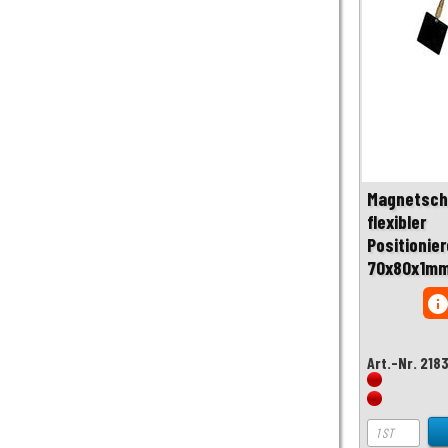
Magnetsch
flexibler
Positionier
70x80x1m
inf
Art.-Nr. 218