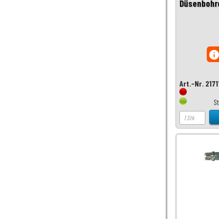
Düsenbohre
inf
Art.-Nr. 217
S