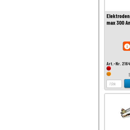
Elektroden
max 300 A
inf
Art.-Nr. 216