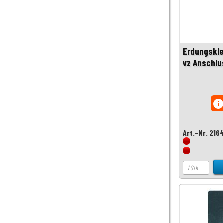
Erdungskle
vz Anschlu
inf
Art.-Nr. 216