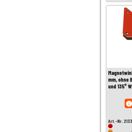
Magnetwink
mm, ohne B
und 135° W
inf
Art.-Nr. 213