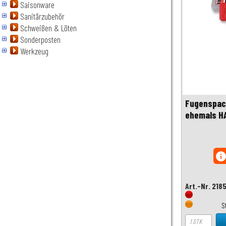
Saisonware
Sanitärzubehör
Schweißen & Löten
Sonderposten
Werkzeug
Fugenspach
ehemals H
inf
Art.-Nr. 218
S