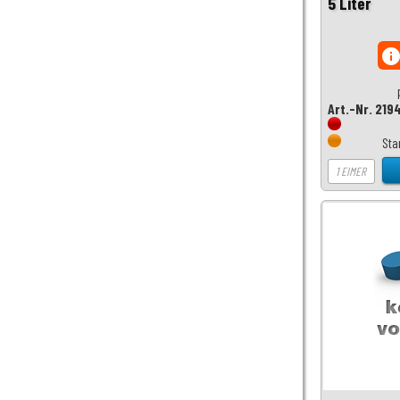
5 Liter
inf
Art.-Nr. 219
Sta