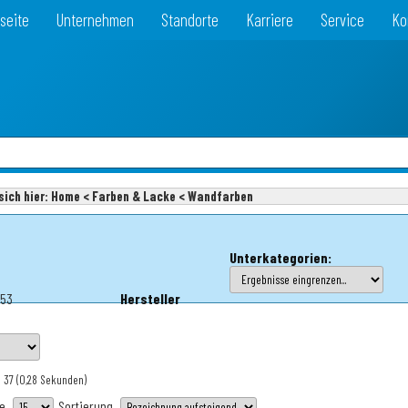
seite
Unternehmen
Standorte
Karriere
Service
Ko
sich hier:
Home < Farben & Lacke < Wandfarben
Unterkategorien:
253
Hersteller
: 37
(0,28 Sekunden)
te
Sortierung