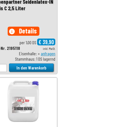
benpartner Seidenlatex-IN
s C 2,5 Liter
Details
info
€ 39,90
per 1,00 DS
-Nr. 2195118
inkl. MwSt.
Eisenhalle: »
anfragen
Stammhaus: 1 DS lagernd