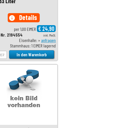
33 Liter
Details
info
€ 24,90
per 1,00 EIMER
-Nr. 2194554
inkl. MwSt.
Eisenhalle: »
anfragen
Stammhaus: 1 EIMER lagernd