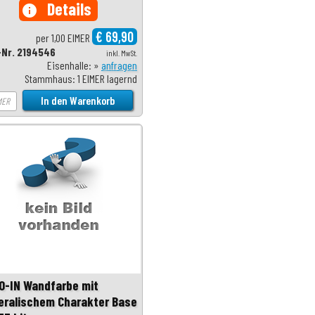
Details
info
€ 69,90
per 1,00 EIMER
-Nr. 2194546
inkl. MwSt.
Eisenhalle: »
anfragen
Stammhaus: 1 EIMER lagernd
O-IN Wandfarbe mit
eralischem Charakter Base