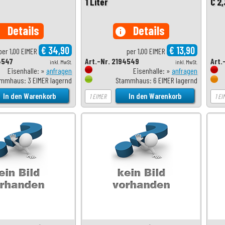
1 Liter
C 2,
Details
Details
o
info
€ 34,90
€ 13,90
per 1,00 EIMER
per 1,00 EIMER
4547
Art.-Nr. 2194549
Art.
inkl. MwSt.
inkl. MwSt.
Eisenhalle: »
anfragen
Eisenhalle: »
anfragen
mmhaus: 3 EIMER lagernd
Stammhaus: 6 EIMER lagernd