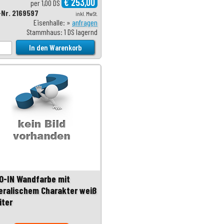
€ 253,00
per 1,00 DS
-Nr. 2169597
inkl. MwSt.
Eisenhalle: »
anfragen
Stammhaus: 1 DS lagernd
O-IN Wandfarbe mit
eralischem Charakter weiß
iter