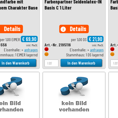
ndfarbe mit
Farbenpartner Seidenlatex-IN
Far
hem Charakter Base
Basis C 1 Liter
Basi
Details
Details
o
info
€ 69,90
€ 21,90
per 1,00 EIMER
per 1,00 DS
4556
Art.-Nr. 2195116
Art.
inkl. MwSt.
inkl. MwSt.
Eisenhalle: »
anfragen
Eisenhalle: »
anfragen
ammhaus: 1 EIMER lagernd
Stammhaus: 1 DS lagernd