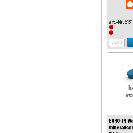
inf
Art.-Nr. 213
EURO-IN Wa
mineralisc