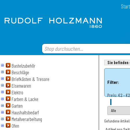
Start
Sie befinden 
Bastelzubehör
Beschläge
Briefkästen & Tresore
Filter:
Eisenwaren
Elektro
Preis:
€2 - €
Farben & Lacke
Garten
Haushaltsbedarf
Metallverarbeitung
Gefundene Artikel
Ofen
Artikel pro Sei