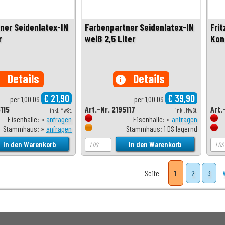
ner Seidenlatex-IN
Farbenpartner Seidenlatex-IN
Fri
r
weiß 2,5 Liter
Konz
Details
Details
o
info
€ 21,90
€ 39,90
per 1,00 DS
per 1,00 DS
5115
Art.-Nr. 2195117
Art.
inkl. MwSt.
inkl. MwSt.
Eisenhalle: »
anfragen
Eisenhalle: »
anfragen
Stammhaus: »
anfragen
Stammhaus: 1 DS lagernd
Seite
1
2
3