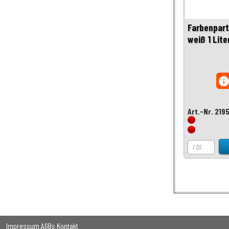
Farbenpart
weiß 1 Lite
inf
Art.-Nr. 219
Impressum
AGBs
Kontakt