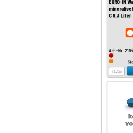
EURO-IN Wa
mineralisc
C 9,3 Liter
inf
Art.-Nr. 219
St