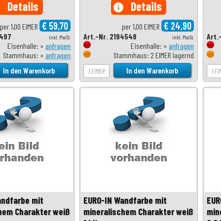
Details
Details
o
info
€ 59,70
€ 24,90
per 1,00 EIMER
per 1,00 EIMER
1497
Art.-Nr. 2194548
Art.
inkl. MwSt.
inkl. MwSt.
Eisenhalle: »
anfragen
Eisenhalle: »
anfragen
Stammhaus: »
anfragen
Stammhaus: 2 EIMER lagernd
ndfarbe mit
EURO-IN Wandfarbe mit
EUR
hem Charakter weiß
mineralischem Charakter weiß
min