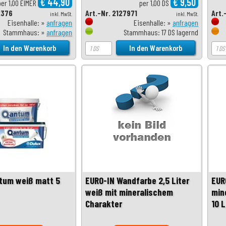
€ 44,90
€ 9,50
per 1,00 EIMER
per 1,00 DS
2376
Art.-Nr. 2127971
Art.
inkl. MwSt.
inkl. MwSt.
Eisenhalle: »
anfragen
Eisenhalle: »
anfragen
Stammhaus: »
anfragen
Stammhaus: 17 DS lagernd
tum weiß matt 5
EURO-IN Wandfarbe 2,5 Liter
EUR
weiß mit mineralischem
min
Charakter
10 L