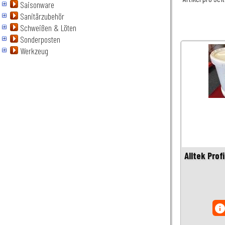
Saisonware
Sanitärzubehör
Schweißen & Löten
Sonderposten
Werkzeug
Alltek Pro
inf