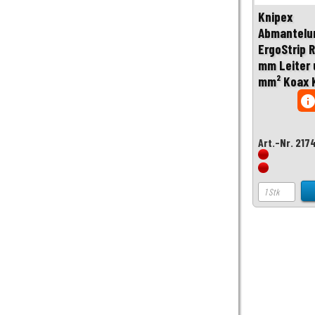
Knipex
Abmantelu
ErgoStrip R
mm Leiter u
mm² Koax K
inf
Art.-Nr. 217