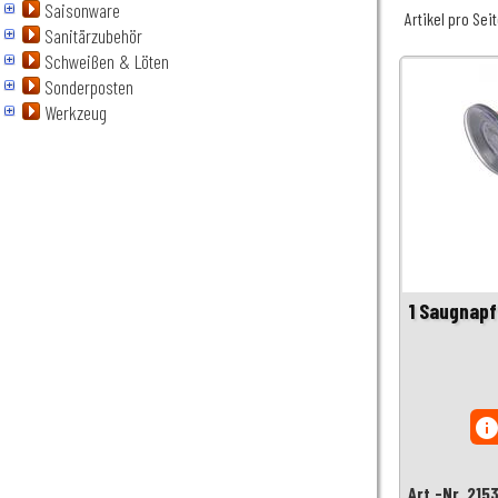
Saisonware
Artikel pro Sei
Sanitärzubehör
Schweißen & Löten
Sonderposten
Werkzeug
1 Saugnapf
inf
Art.-Nr. 215