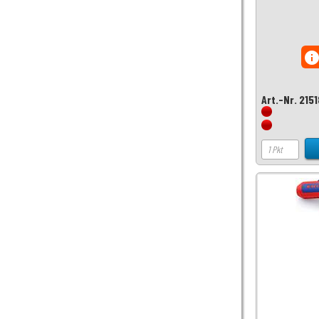
inf
Art.-Nr. 215