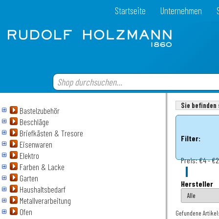
Startseite
Unternehmen
Sie befinden 
Bastelzubehör
Beschläge
Briefkästen & Tresore
Filter:
Eisenwaren
Elektro
Preis:
€4 - €
Farben & Lacke
Garten
Hersteller
Haushaltsbedarf
Metallverarbeitung
Ofen
Gefundene Artikel: