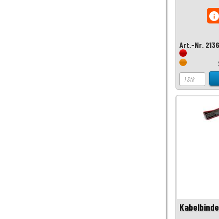
inf
Art.-Nr. 213
Kabelbind