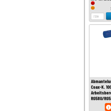
Abmantelu
Coax-K. 1
Arbeitsber
RG58U/RG5
inf