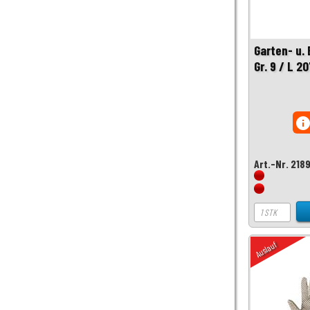
Garten- u
Gr. 9 / L 2
inf
Art.-Nr. 218
Auslauf