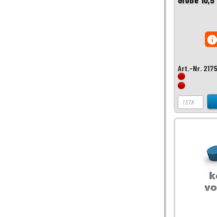
inf
Art.-Nr. 217