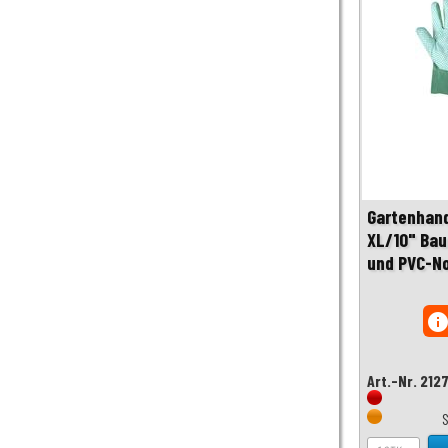
Gartenhan
XL/10" Bau
und PVC-N
inf
Art.-Nr. 212