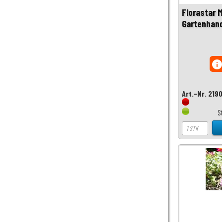
Florastar M
Gartenhand
inf
Art.-Nr. 219
S