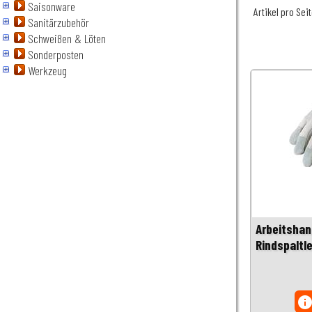
Saisonware
Artikel pro Sei
Sanitärzubehör
Schweißen & Löten
Sonderposten
Werkzeug
Arbeitsha
Rindspaltle
inf