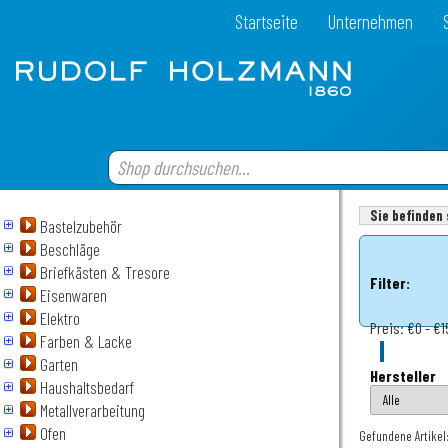
Startseite
Unternehmen
Sie befinden 
Bastelzubehör
Beschläge
Briefkästen & Tresore
Filter:
Eisenwaren
Elektro
Preis:
€0 - €1
Farben & Lacke
Garten
Hersteller
Haushaltsbedarf
Metallverarbeitung
Ofen
Gefundene Artikel: