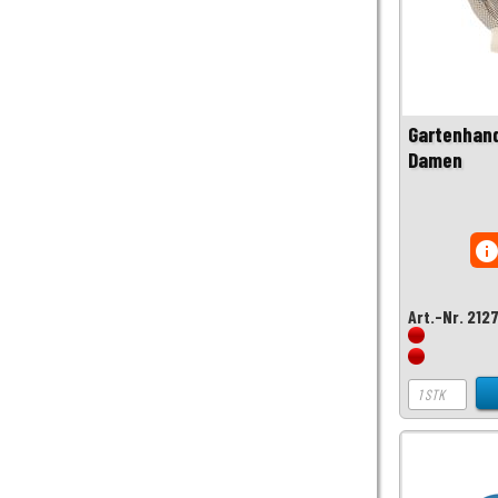
Gartenhan
Damen
inf
Art.-Nr. 212