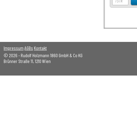
Impressum
AGBs
Kontakt
© 2026 - Rudolf Holzmann 1860 GmbH & Co KG
Brünner Straße 11, 1210 Wien