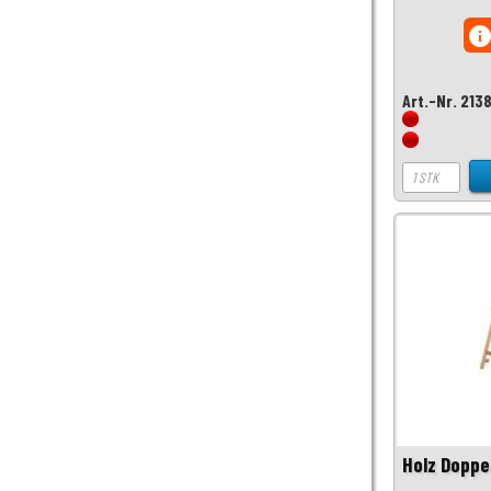
inf
Art.-Nr. 213
Holz Doppel