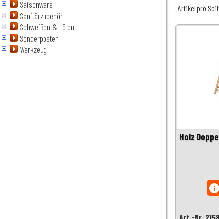
Saisonware
Artikel pro Sei
Sanitärzubehör
Schweißen & Löten
Sonderposten
Werkzeug
Holz Doppel
inf
Art.-Nr. 215