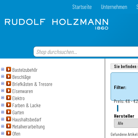
Startseite
Unternehmen
Sie befinden 
Bastelzubehör
Beschläge
Briefkästen & Tresore
Filter:
Eisenwaren
Elektro
Preis:
€6 - €2
Farben & Lacke
Garten
Hersteller
Haushaltsbedarf
Metallverarbeitung
Ofen
Gefundene Artikel: