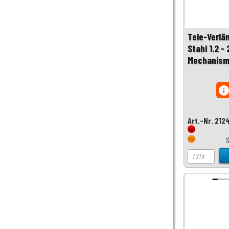
Tele-Verl
Stahl 1.2 -
Mechanism
inf
Art.-Nr. 212