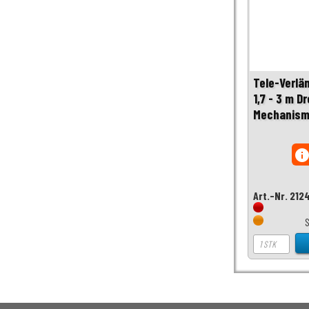
Tele-Verlä
1,7 - 3 m D
Mechanism
inf
Art.-Nr. 212