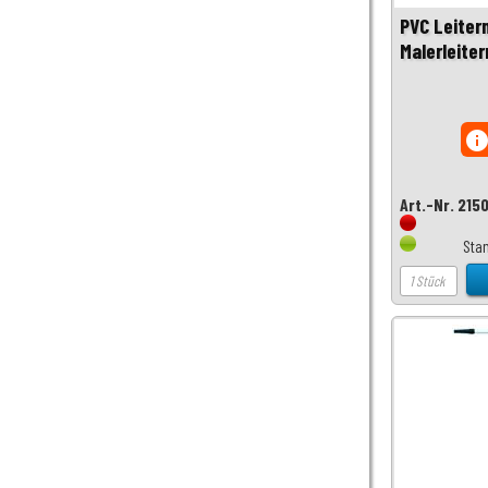
PVC Leiter
Malerleiter
inf
Art.-Nr. 215
Sta