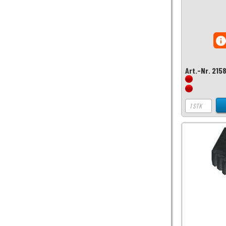
inf
Art.-Nr. 215