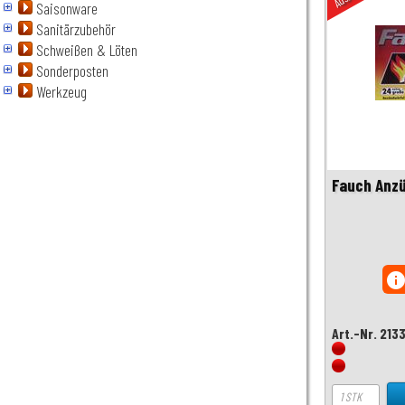
Saisonware
Sanitärzubehör
Schweißen & Löten
Sonderposten
Werkzeug
Fauch Anz
inf
Art.-Nr. 213