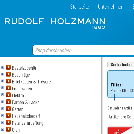
Startseite
Unternehmen
Sie befinden 
Bastelzubehör
Beschläge
Briefkästen & Tresore
Filter:
Eisenwaren
Preis:
€6 - €1
Elektro
Farben & Lacke
Gefundene Artikel:
Garten
Haushaltsbedarf
Artikel pro Sei
Metallverarbeitung
Ofen
Auslauf