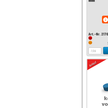
inf
Art.-Nr. 217
Auslauf