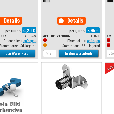
Details
Details
o
info
4,20 €
5,95 €
per 1,00 Stk
per 1,00 Stk
0883
Art.-Nr. 2170884
Art.
inkl. MwSt.
inkl. MwSt.
Eisenhalle: »
anfragen
Eisenhalle: »
anfragen
Stammhaus: 1 Stk lagernd
Stammhaus: 2 Stk lagernd
Ausla