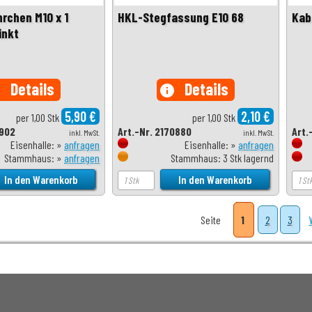
rchen M10 x 1
HKL-Stegfassung E10 68
Kab
inkt
Details
Details
o
info
5,90 €
2,10 €
per 1,00 Stk
per 1,00 Stk
1902
Art.-Nr. 2170880
Art.
inkl. MwSt.
inkl. MwSt.
Eisenhalle: »
anfragen
Eisenhalle: »
anfragen
Stammhaus: »
anfragen
Stammhaus: 3 Stk lagernd
Seite
1
2
3