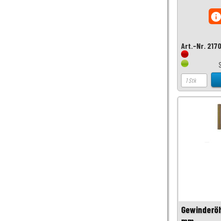
inf
Art.-Nr. 217
Gewinderöh
mm