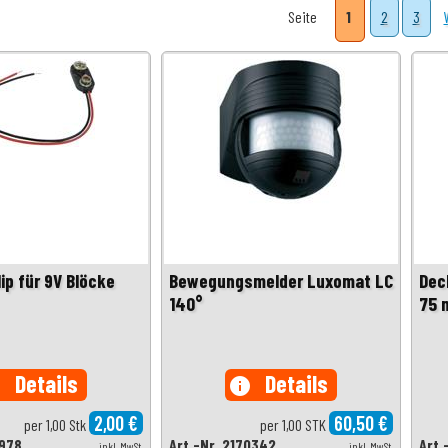
Seite
1
2
3
ip für 9V Blöcke
Bewegungsmelder Luxomat LC
Dec
140°
75 
Details
Details
o
info
2,00 €
60,50 €
per 1,00 Stk
per 1,00 STK
1978
Art.-Nr. 2170342
Art.
inkl. MwSt.
inkl. MwSt.