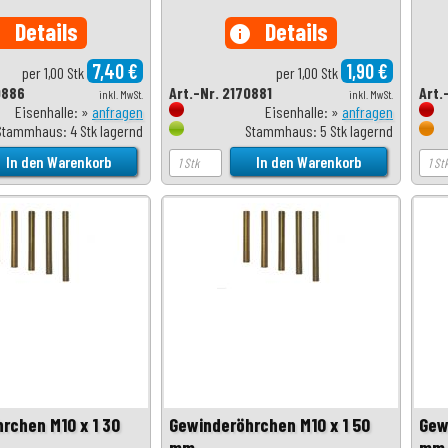
Details
Details
o
info
7,40 €
1,90 €
per 1,00 Stk
per 1,00 Stk
0886
Art.-Nr. 2170881
Art.
inkl. MwSt.
inkl. MwSt.
Eisenhalle: »
anfragen
Eisenhalle: »
anfragen
Stammhaus: 4 Stk lagernd
Stammhaus: 5 Stk lagernd
rchen M10 x 1 30
Gewinderöhrchen M10 x 1 50
Gew
mm
mm