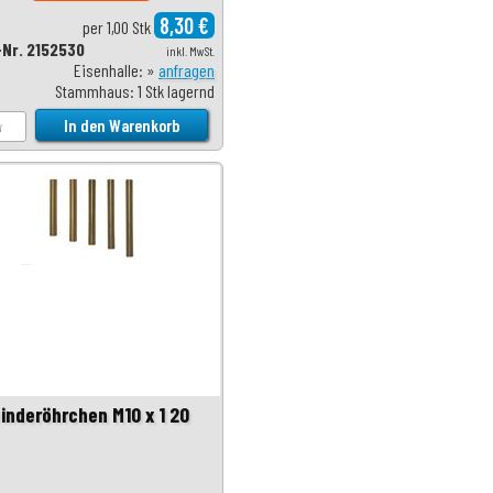
8,30 €
per 1,00 Stk
-Nr. 2152530
inkl. MwSt.
Eisenhalle: »
anfragen
Stammhaus: 1 Stk lagernd
inderöhrchen M10 x 1 20