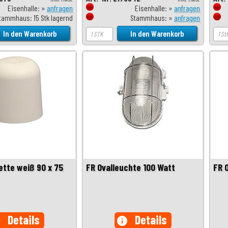
Eisenhalle: »
anfragen
Eisenhalle: »
anfragen
tammhaus: 15 Stk lagernd
Stammhaus: »
anfragen
tte weiß 90 x 75
FR Ovalleuchte 100 Watt
FR 
Details
Details
o
info