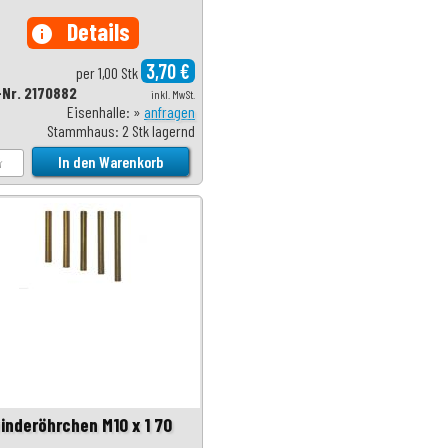
Details
info
3,70 €
per 1,00 Stk
-Nr. 2170882
inkl. MwSt.
Eisenhalle: »
anfragen
Stammhaus: 2 Stk lagernd
inderöhrchen M10 x 1 70