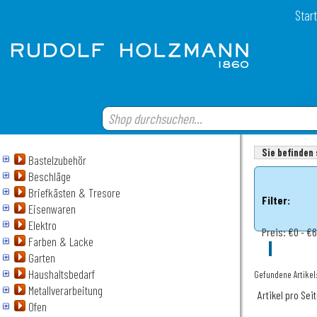
Start
Sie befinden 
Bastelzubehör
Beschläge
Briefkästen & Tresore
Filter:
Eisenwaren
Elektro
Preis:
€0 - €6
Farben & Lacke
Garten
Haushaltsbedarf
Gefundene Artikel
Metallverarbeitung
Artikel pro Sei
Ofen