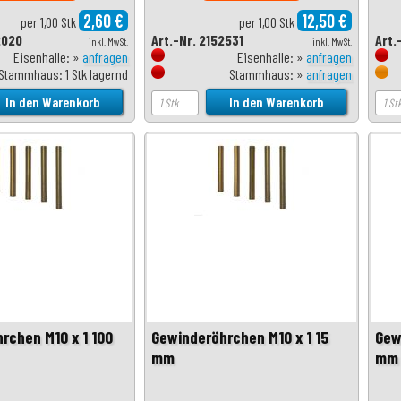
2,60 €
12,50 €
per 1,00 Stk
per 1,00 Stk
2020
Art.-Nr. 2152531
Art.
inkl. MwSt.
inkl. MwSt.
Eisenhalle: »
anfragen
Eisenhalle: »
anfragen
Stammhaus: 1 Stk lagernd
Stammhaus: »
anfragen
rchen M10 x 1 100
Gewinderöhrchen M10 x 1 15
Gew
mm
mm