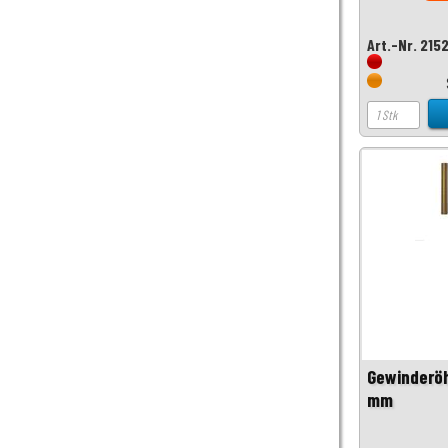
Art.-Nr. 215
Gewinderöh
mm