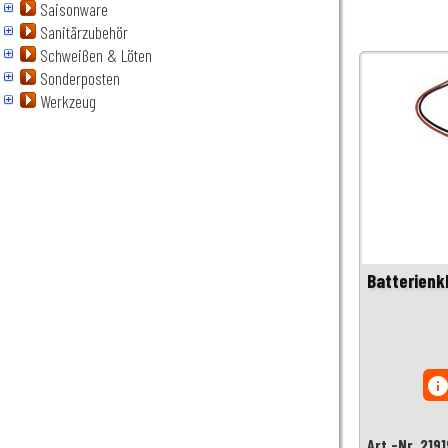
Saisonware
Sanitärzubehör
Schweißen & Löten
Sonderposten
Werkzeug
Batterienkl
inf
Art.-Nr. 219