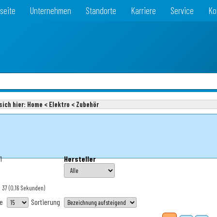
seite
Unternehmen
Standorte
Karriere
Service
Ko
sich hier:
Home < Elektro < Zubehör
1
Hersteller
: 37
(0,16 Sekunden)
te
Sortierung