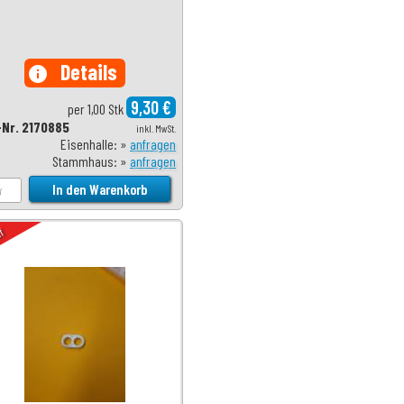
Details
info
9,30 €
per 1,00 Stk
-Nr. 2170885
inkl. MwSt.
Eisenhalle: »
anfragen
Stammhaus: »
anfragen
uf