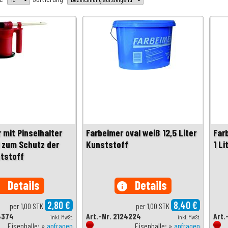
 mit Pinselhalter
Farbeimer oval weiß 12,5 Liter
Far
 zum Schutz der
Kunststoff
1 Li
tstoff
Details
Details
o
info
2,80 €
8,40 €
per 1,00 STK
per 1,00 STK
4374
Art.-Nr. 2124224
Art.
inkl. MwSt.
inkl. MwSt.
Eisenhalle: »
anfragen
Eisenhalle: »
anfragen