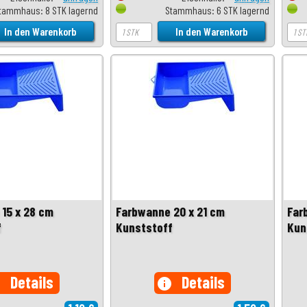
tammhaus: 8 STK lagernd
Stammhaus: 6 STK lagernd
15 x 28 cm
Farbwanne 20 x 21 cm
Far
f
Kunststoff
Kun
Details
Details
o
info