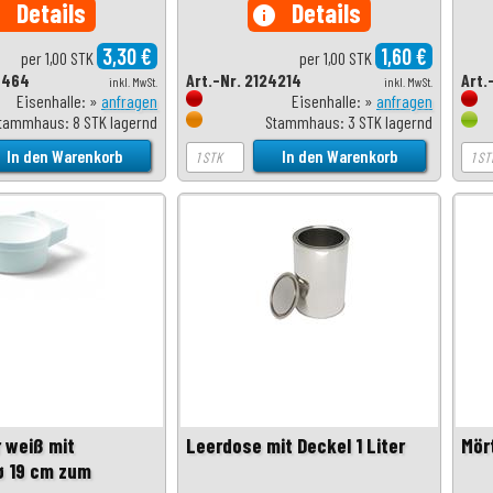
Details
Details
o
info
3,30 €
1,60 €
per 1,00 STK
per 1,00 STK
7464
Art.-Nr. 2124214
Art.
inkl. MwSt.
inkl. MwSt.
Eisenhalle: »
anfragen
Eisenhalle: »
anfragen
tammhaus: 8 STK lagernd
Stammhaus: 3 STK lagernd
 weiß mit
Leerdose mit Deckel 1 Liter
Mör
 ø 19 cm zum