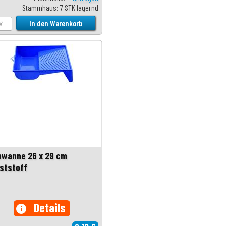
Stammhaus: 7 STK lagernd
bwanne 26 x 29 cm
ststoff
Details
info