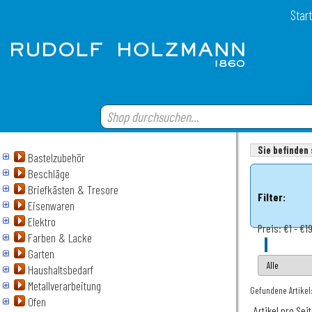
Start
Sie befinden 
Bastelzubehör
Beschläge
Briefkästen & Tresore
Filter:
Eisenwaren
Elektro
Preis:
€1 - €1
Farben & Lacke
Garten
Haushaltsbedarf
Metallverarbeitung
Gefundene Artikel:
Ofen
Artikel pro Sei