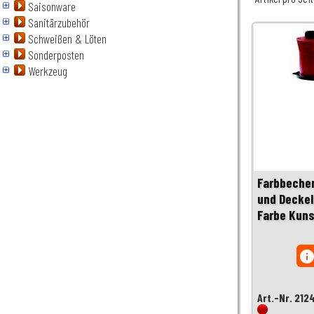
Saisonware
Sanitärzubehör
Schweißen & Löten
Sonderposten
Werkzeug
Farbbecher
und Deckel
Farbe Kuns
inf
Art.-Nr. 212