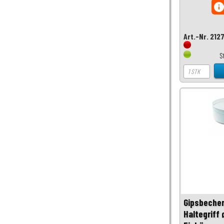
inf
Art.-Nr. 212
S
Gipsbecher
Haltegriff