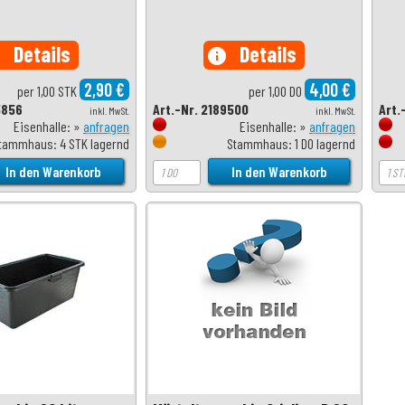
Details
Details
o
info
2,90 €
4,00 €
per 1,00 STK
per 1,00 DO
5856
Art.-Nr. 2189500
Art.
inkl. MwSt.
inkl. MwSt.
Eisenhalle: »
anfragen
Eisenhalle: »
anfragen
tammhaus: 4 STK lagernd
Stammhaus: 1 DO lagernd