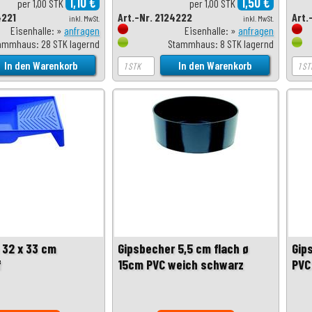
1,10 €
1,50 €
per 1,00 STK
per 1,00 STK
4221
Art.-Nr. 2124222
Art.
inkl. MwSt.
inkl. MwSt.
Eisenhalle: »
anfragen
Eisenhalle: »
anfragen
ammhaus: 28 STK lagernd
Stammhaus: 8 STK lagernd
32 x 33 cm
Gipsbecher 5,5 cm flach ø
Gip
f
15cm PVC weich schwarz
PVC