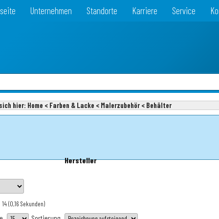
seite
Unternehmen
Standorte
Karriere
Service
Ko
sich hier:
Home < Farben & Lacke < Malerzubehör < Behälter
9
Hersteller
 14
(0,16 Sekunden)
te
Sortierung