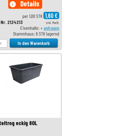
Details
info
1,60 €
per 1,00 STK
-Nr. 2124213
inkl. MwSt.
Eisenhalle: »
anfragen
Stammhaus: 6 STK lagernd
teltrog eckig 80L