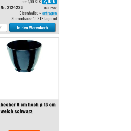
2,10 €
per 1,00 STK
-Nr. 2124223
inkl. MwSt.
Eisenhalle: »
anfragen
Stammhaus: 19 STK lagernd
sbecher 9 cm hoch ø 13 cm
 weich schwarz