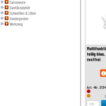
Saisonware
Sanitärzubehör
Schweißen & Löten
Sonderposten
Werkzeug
Multifunkt
teilig blau
rostfrei
inf
Art.-Nr. 213