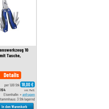
ionswerkzeug 10
, mit Tasche,
Details
o
18,00 €
per 1,00 Stk
4154
inkl. MwSt.
Eisenhalle: »
anfragen
Stammhaus: 3 Stk lagernd