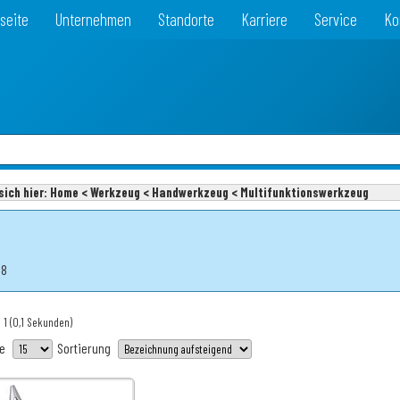
seite
Unternehmen
Standorte
Karriere
Service
Ko
sich hier:
Home < Werkzeug < Handwerkzeug < Multifunktionswerkzeug
18
 1
(0,1 Sekunden)
te
Sortierung