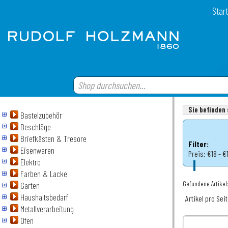
Start
Sie befinden 
Bastelzubehör
Beschläge
Briefkästen & Tresore
Filter:
Eisenwaren
Preis:
€18 - €
Elektro
Farben & Lacke
Gefundene Artikel:
Garten
Haushaltsbedarf
Artikel pro Sei
Metallverarbeitung
Ofen