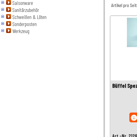
Saisonware
Artikel pro Sei
Sanitärzubehör
Schweißen & Löten
Sonderposten
Werkzeug
Büffel Spez
inf
Art.-Nr. 212