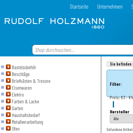
Startseite
Unternehmen
Sie befinden 
Bastelzubehör
Beschläge
Briefkästen & Tresore
Filter:
Eisenwaren
Elektro
Preis:
€3 - €
Farben & Lacke
Garten
Hersteller
Haushaltsbedarf
Metallverarbeitung
Ofen
Gefundene Artikel