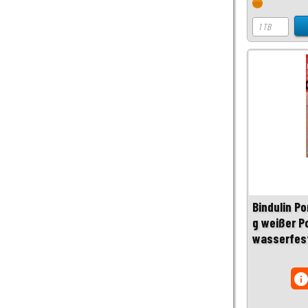
Bindulin Po
g weißer P
wasserfes
inf