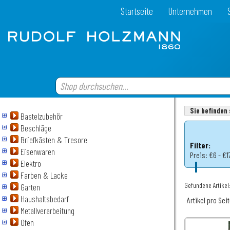
Startseite
Unternehmen
Sie befinden 
Bastelzubehör
Beschläge
Briefkästen & Tresore
Filter:
Eisenwaren
Preis:
€6 - €1
Elektro
Farben & Lacke
Gefundene Artikel:
Garten
Haushaltsbedarf
Artikel pro Sei
Metallverarbeitung
Ofen