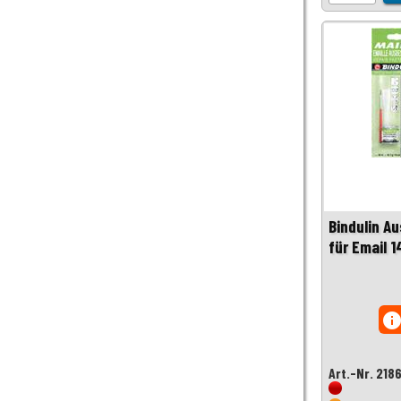
Bindulin A
für Email 1
inf
Art.-Nr. 218