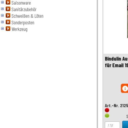
Saisonware
Sanitärzubehör
Schweißen & Löten
Sonderposten
Werkzeug
Bindulin A
für Email 1
inf
Art.-Nr. 212