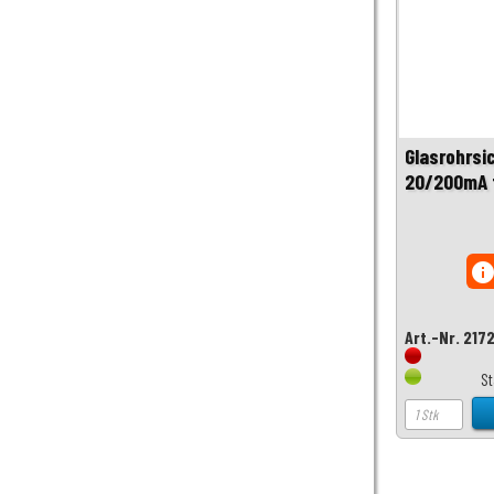
Glasrohrsi
20/200mA 
inf
Art.-Nr. 217
S