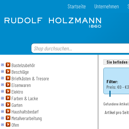
Startseite
Unternehmen
Sie befinden 
Bastelzubehör
Beschläge
Briefkästen & Tresore
Filter:
Eisenwaren
Preis:
€0 - €3
Elektro
Farben & Lacke
Gefundene Artikel
Garten
Haushaltsbedarf
Artikel pro Sei
Metallverarbeitung
Ofen