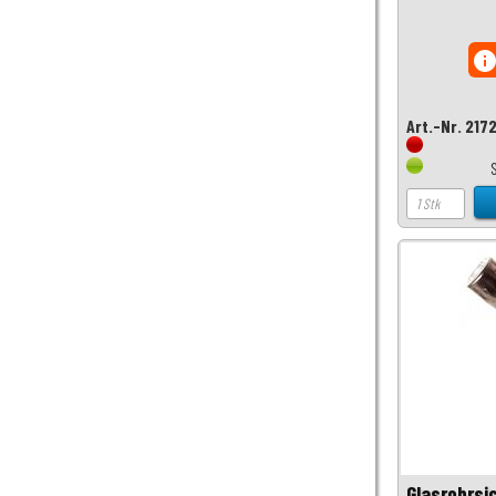
inf
Art.-Nr. 217
Glasrohrsi