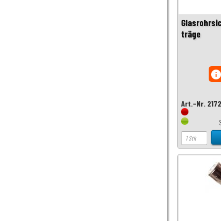
Glasrohrsi
träge
inf
Art.-Nr. 217