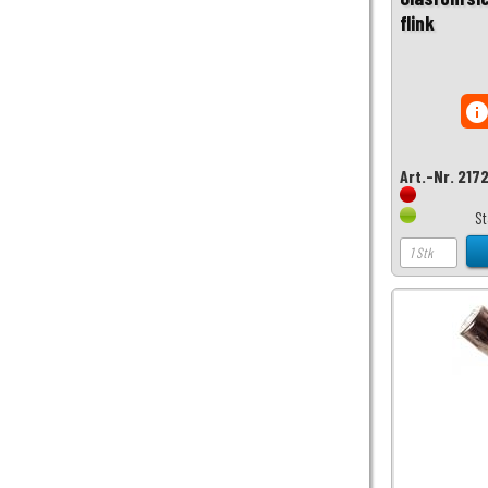
flink
inf
Art.-Nr. 217
S