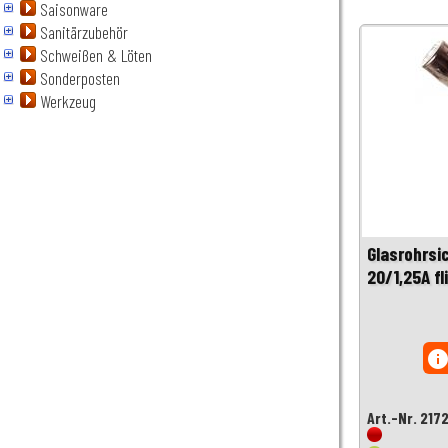
Saisonware
Sanitärzubehör
Schweißen & Löten
Sonderposten
Werkzeug
Glasrohrsi
20/1,25A fl
inf
Art.-Nr. 217