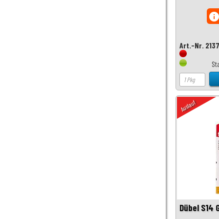
inf
Art.-Nr. 213
St
Auslauf
Dübel S14 