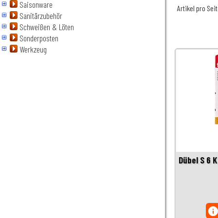
Saisonware
Artikel pro Sei
Sanitärzubehör
Schweißen & Löten
Sonderposten
Werkzeug
Dübel S 6 
inf