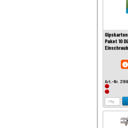
Gipskarton
Paket 10 Dü
Einschraub
inf
Art.-Nr. 216