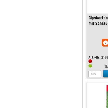
Gipskarton
mit Schrau
inf
Art.-Nr. 218
St