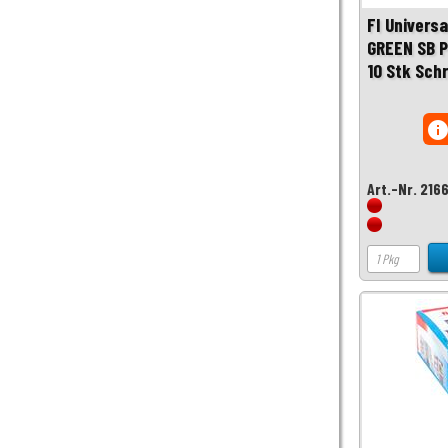
FI Univers
GREEN SB P
10 Stk Sch
inf
Art.-Nr. 216