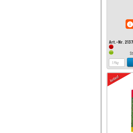
inf
Art.-Nr. 213
S
Auslauf