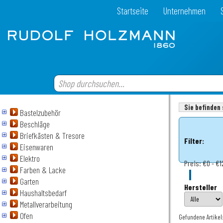
Startseite
Unternehmen
Sie befinden 
Bastelzubehör
Beschläge
Briefkästen & Tresore
Filter:
Eisenwaren
Elektro
Preis:
€0 - €1
Farben & Lacke
Garten
Hersteller
Haushaltsbedarf
Metallverarbeitung
Ofen
Gefundene Artikel