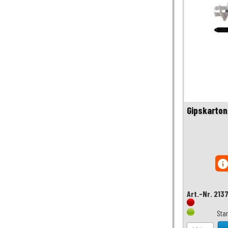
Gipskarton
inf
Art.-Nr. 213
Sta