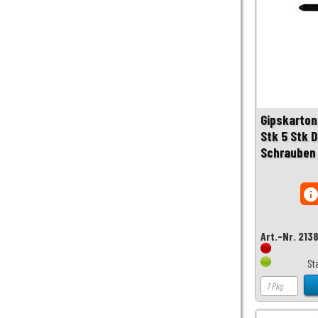
Gipskarton
Stk 5 Stk D
Schrauben 
inf
Art.-Nr. 213
St