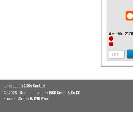
inf
Art.-Nr. 217
Impressum
AGBs
Kontakt
© 2026 - Rudolf Holzmann 1860 GmbH & Co KG
Brünner Straße 11, 1210 Wien