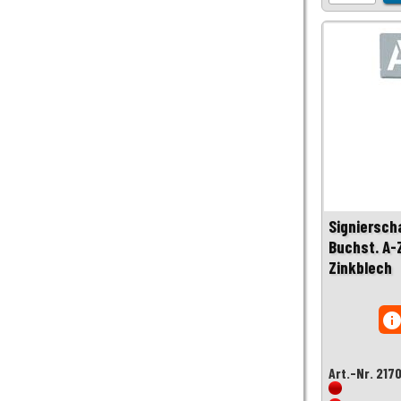
Signiersch
Buchst. A
Zinkblech
inf
Art.-Nr. 217