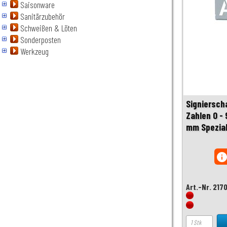
Saisonware
Sanitärzubehör
Schweißen & Löten
Sonderposten
Werkzeug
Signiersch
Zahlen 0 -
mm Spezia
inf
Art.-Nr. 217