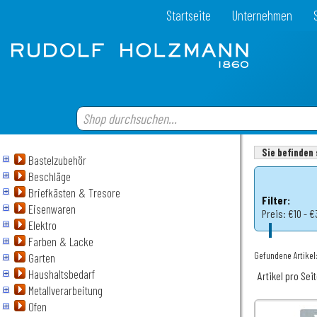
Startseite
Unternehmen
Sie befinden 
Bastelzubehör
Beschläge
Briefkästen & Tresore
Filter:
Eisenwaren
Preis:
€10 - €
Elektro
Farben & Lacke
Gefundene Artikel
Garten
Haushaltsbedarf
Artikel pro Sei
Metallverarbeitung
Ofen