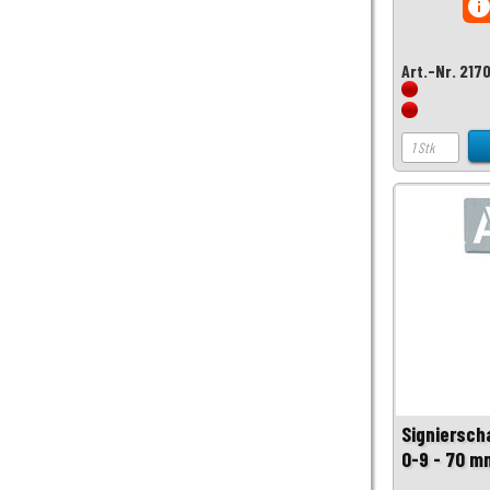
inf
Art.-Nr. 217
Signiersch
0-9 - 70 m