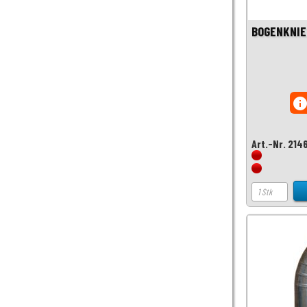
BOGENKNIE
inf
Art.-Nr. 214