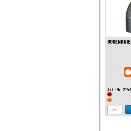
BOGENKNIE
inf
Art.-Nr. 214