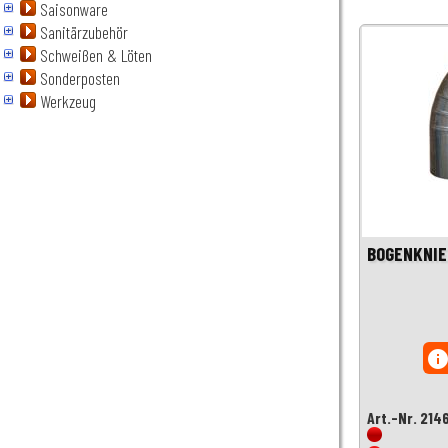
Saisonware
Sanitärzubehör
Schweißen & Löten
Sonderposten
Werkzeug
BOGENKNIE
inf
Art.-Nr. 214