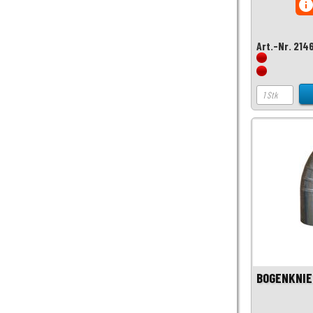
inf
Art.-Nr. 214
BOGENKNIE