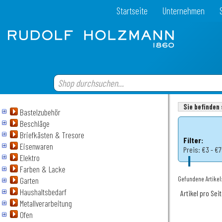
Startseite
Unternehmen
Sie befinden 
Bastelzubehör
Beschläge
Briefkästen & Tresore
Filter:
Eisenwaren
Preis:
€3 - €
Elektro
Farben & Lacke
Gefundene Artikel:
Garten
Haushaltsbedarf
Artikel pro Sei
Metallverarbeitung
Ofen