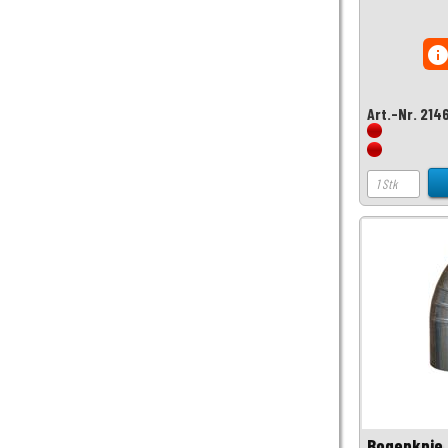
inf
Art.-Nr. 214
Bogenknie 