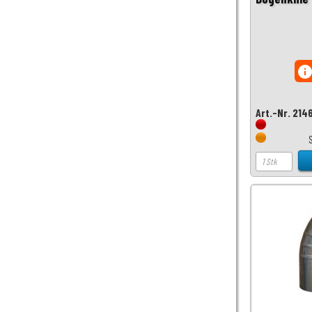
inf
Art.-Nr. 214