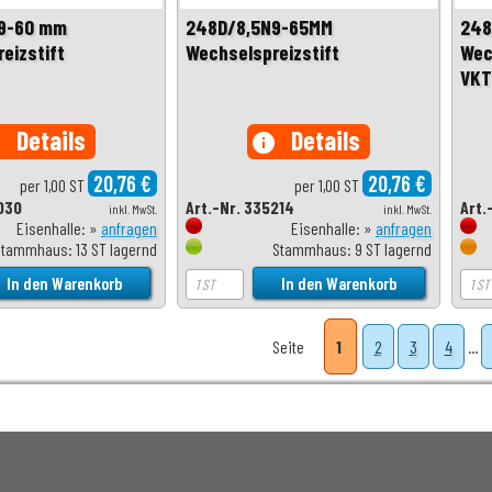
9-60 mm
248D/8,5N9-65MM
248
eizstift
Wechselspreizstift
Wec
VKT
Details
Details
o
info
20,76 €
20,76 €
per 1,00 ST
per 1,00 ST
030
Art.-Nr. 335214
Art.
inkl. MwSt.
inkl. MwSt.
Eisenhalle: »
anfragen
Eisenhalle: »
anfragen
Stammhaus: 13 ST lagernd
Stammhaus: 9 ST lagernd
Seite
1
2
3
4
...