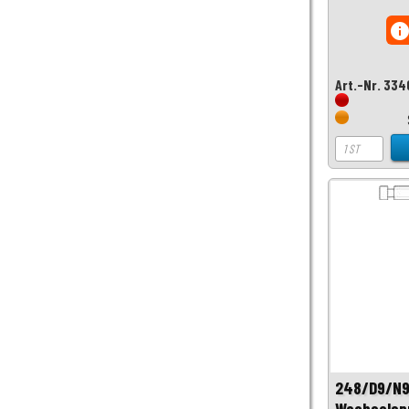
inf
Art.-Nr. 334
248/D9/N
Wechselspr