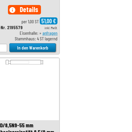
Details
info
51,00 €
per 1,00 ST
-Nr. 2195579
inkl. MwSt.
Eisenhalle: »
anfragen
Stammhaus: 4 ST lagernd
D/8,5N9-55 mm
hselspreizstift 8,5/9 mm