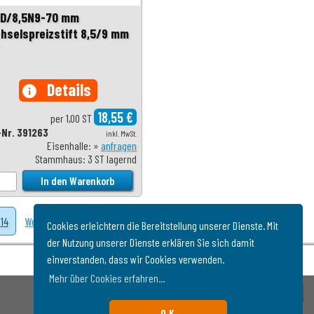
D/8,5N9-70 mm
hselspreizstift 8,5/9 mm
Details
info
18,55 €
per 1,00 ST
-Nr. 391263
inkl. MwSt.
Eisenhalle: »
anfragen
Stammhaus: 3 ST lagernd
14
Weiter
Cookies erleichtern die Bereitstellung unserer Dienste. Mit
der Nutzung unserer Dienste erklären Sie sich damit
einverstanden, dass wir Cookies verwenden.
Mehr über Cookies erfahren...
O.K.