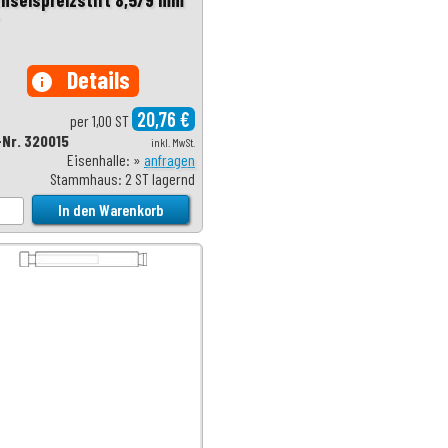
Details
info
20,76 €
per 1,00 ST
-Nr. 320015
inkl. MwSt.
Eisenhalle: »
anfragen
Stammhaus: 2 ST lagernd