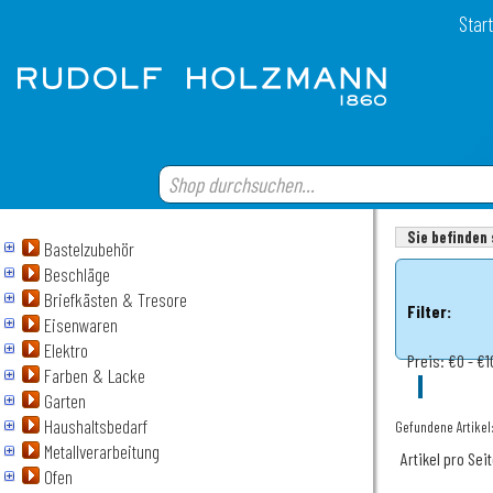
Start
Sie befinden 
Bastelzubehör
Beschläge
Briefkästen & Tresore
Filter:
Eisenwaren
Elektro
Preis:
€0 - €1
Farben & Lacke
Garten
Haushaltsbedarf
Gefundene Artikel
Metallverarbeitung
Artikel pro Sei
Ofen