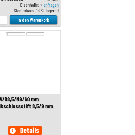
Eisenhalle: »
anfragen
Stammhaus: 13 ST lagernd
V/D8,5/N9/60 mm
ikschlossstift 8,5/9 mm
Details
info