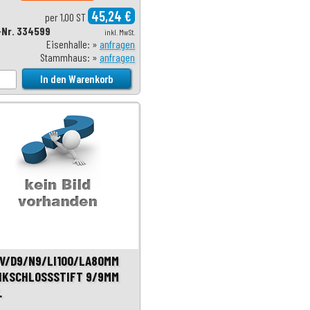
45,24 €
per 1,00 ST
-Nr. 334599
inkl. MwSt.
Eisenhalle: »
anfragen
Stammhaus: »
anfragen
V/D9/N9/LI100/LA80MM
IKSCHLOSSSTIFT 9/9MM
.