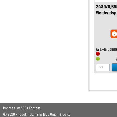
248D/8,5N
Wechselspr
inf
Art.-Nr. 356
Impressum
AGBs
Kontakt
© 2026 - Rudolf Holzmann 1860 GmbH & Co KG