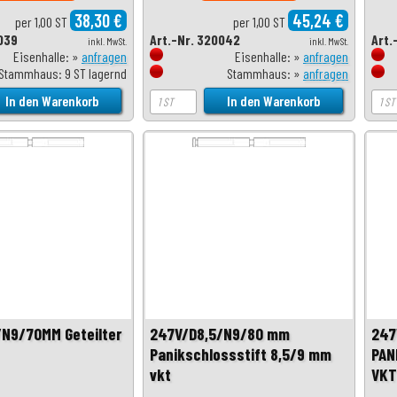
38,30 €
45,24 €
per 1,00 ST
per 1,00 ST
039
Art.-Nr. 320042
Art.
inkl. MwSt.
inkl. MwSt.
Eisenhalle: »
anfragen
Eisenhalle: »
anfragen
Stammhaus: 9 ST lagernd
Stammhaus: »
anfragen
N9/70MM Geteilter
247V/D8,5/N9/80 mm
247
Panikschlossstift 8,5/9 mm
PAN
vkt
VKT