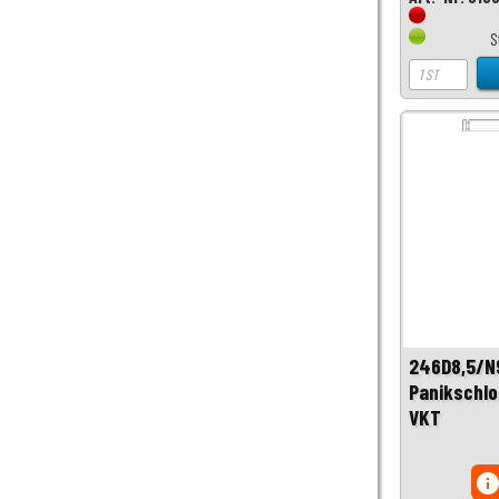
S
246D8,5/N
Panikschlo
VKT
inf