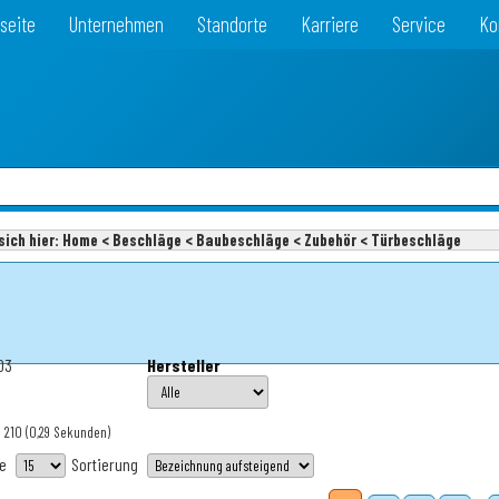
seite
Unternehmen
Standorte
Karriere
Service
Ko
sich hier:
Home < Beschläge < Baubeschläge < Zubehör < Türbeschläge
03
Hersteller
: 210
(0,29 Sekunden)
te
Sortierung