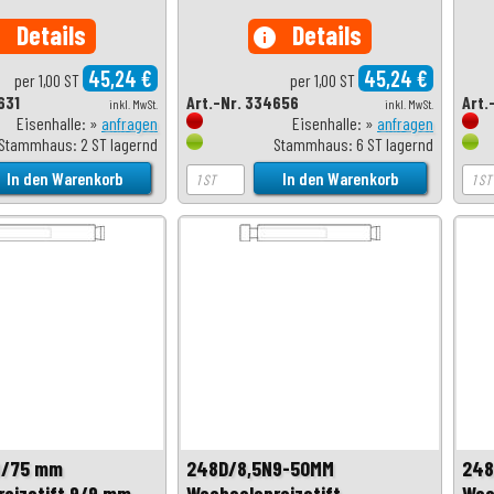
Details
Details
o
info
45,24 €
45,24 €
per 1,00 ST
per 1,00 ST
631
Art.-Nr. 334656
Art.
inkl. MwSt.
inkl. MwSt.
Eisenhalle: »
anfragen
Eisenhalle: »
anfragen
Stammhaus: 2 ST lagernd
Stammhaus: 6 ST lagernd
9/75 mm
248D/8,5N9-50MM
248
eizstift 9/9 mm
Wechselspreizstift
Wec