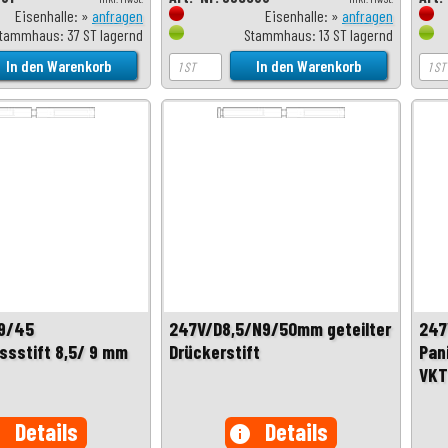
Eisenhalle: »
anfragen
Eisenhalle: »
anfragen
tammhaus: 37 ST lagernd
Stammhaus: 13 ST lagernd
9/45
247V/D8,5/N9/50mm geteilter
247
ssstift 8,5/ 9 mm
Drückerstift
Pan
VKT
Details
Details
o
info