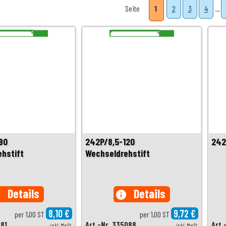
Seite
1
2
3
4
...
90
242P/8,5-120
242
hstift
Wechseldrehstift
Details
Details
o
info
8,10 €
9,72 €
per 1,00 ST
per 1,00 ST
981
Art.-Nr. 335088
Art.
inkl. MwSt.
inkl. MwSt.