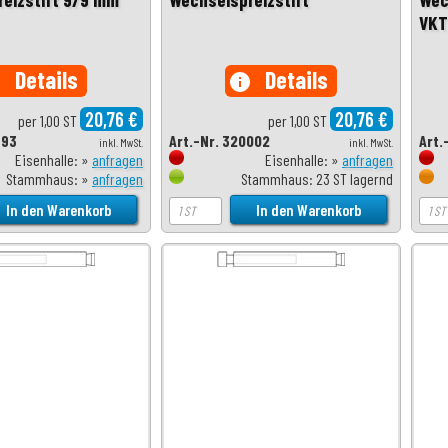
VKT
Details
Details
o
info
20,76 €
20,76 €
per 1,00 ST
per 1,00 ST
993
Art.-Nr. 320002
Art.
inkl. MwSt.
inkl. MwSt.
Eisenhalle: »
anfragen
Eisenhalle: »
anfragen
Stammhaus: »
anfragen
Stammhaus: 23 ST lagernd