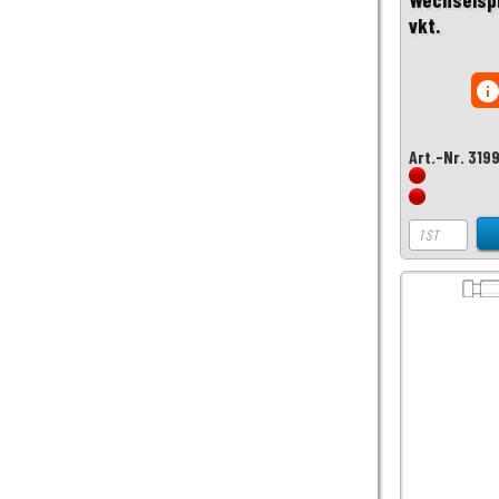
vkt.
inf
Art.-Nr. 319