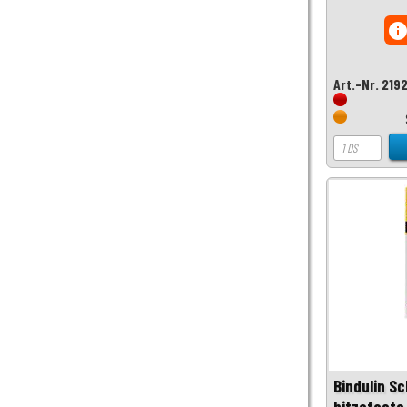
inf
Art.-Nr. 219
Bindulin S
hitzefest