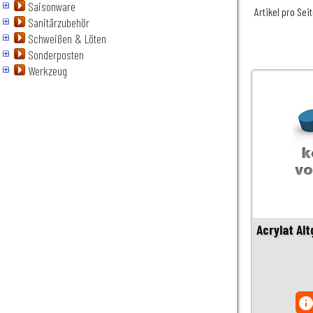
Saisonware
Artikel pro Sei
Sanitärzubehör
Schweißen & Löten
Sonderposten
Werkzeug
Acrylat Alt
inf