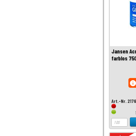
Jansen Acr
farblos 75
inf
Art.-Nr. 217