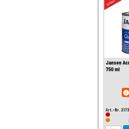
Auslauf
Jansen Acr
750 ml
inf
Art.-Nr. 217