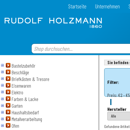
Startseite
Unternehmen
Sie befinden 
Bastelzubehör
Beschläge
Briefkästen & Tresore
Filter:
Eisenwaren
Elektro
Preis:
€2 - €
Farben & Lacke
Garten
Hersteller
Haushaltsbedarf
Metallverarbeitung
Ofen
Gefundene Artikel