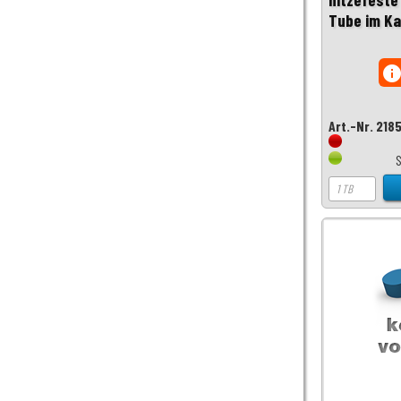
Tube im Ka
inf
Art.-Nr. 218