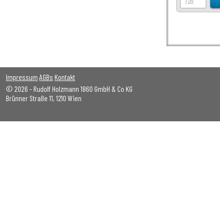
Impressum
AGBs
Kontakt
© 2026 - Rudolf Holzmann 1860 GmbH & Co KG
Brünner Straße 11, 1210 Wien