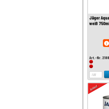
Jäger Aqua
weiß 750m
inf
Art.-Nr. 218
Auslauf