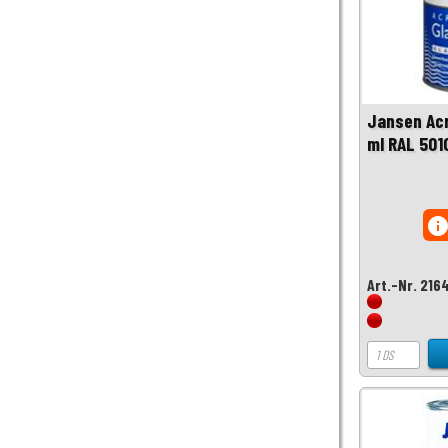
Jansen Acr
ml RAL 501
inf
Art.-Nr. 216