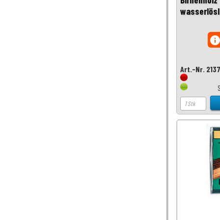
wasserlösli
inf
Art.-Nr. 213