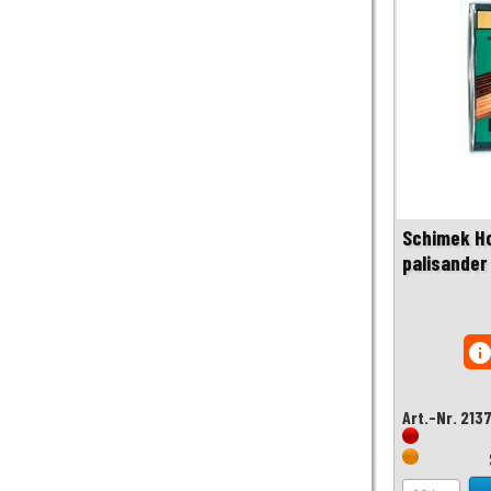
Schimek Ho
palisander
inf
Art.-Nr. 213