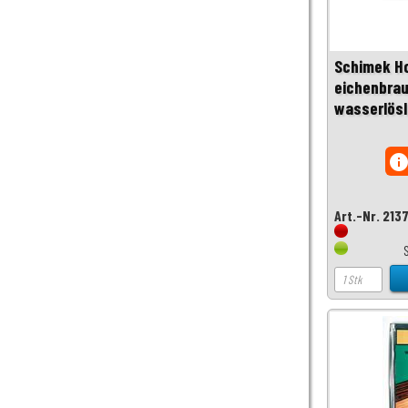
Schimek Ho
eichenbrau
wasserlösli
inf
Art.-Nr. 213