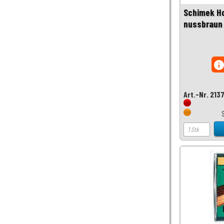
Schimek Ho
nussbraun 
inf
Art.-Nr. 213