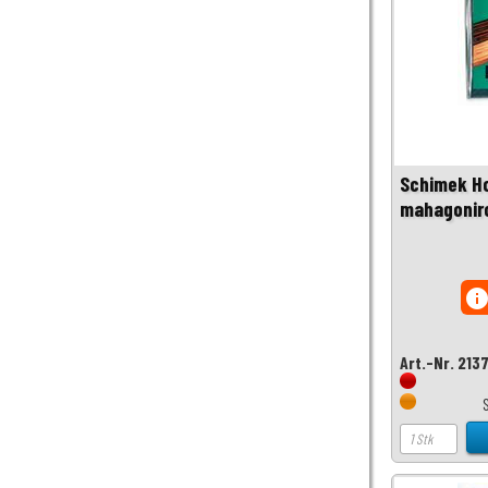
Schimek Ho
mahagonir
inf
Art.-Nr. 213