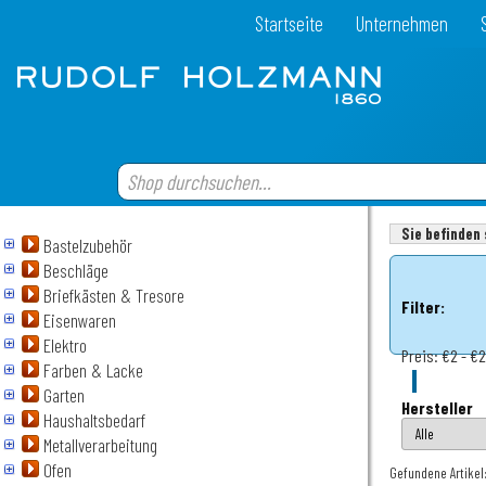
Startseite
Unternehmen
Sie befinden 
Bastelzubehör
Beschläge
Briefkästen & Tresore
Filter:
Eisenwaren
Elektro
Preis:
€2 - €
Farben & Lacke
Garten
Hersteller
Haushaltsbedarf
Metallverarbeitung
Ofen
Gefundene Artikel: