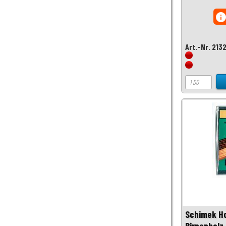
inf
Art.-Nr. 213
Schimek Ho
Birnenholz 