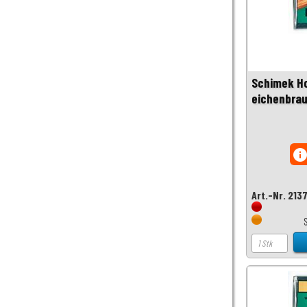
Schimek Ho
eichenbrau
inf
Art.-Nr. 213