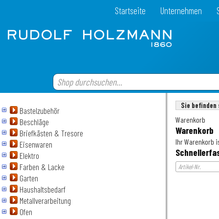
Startseite
Unternehmen
Sie befinden 
Bastelzubehör
Warenkorb
Beschläge
Warenkorb
Briefkästen & Tresore
Ihr Warenkorb is
Eisenwaren
Schnellerfa
Elektro
Farben & Lacke
Garten
Haushaltsbedarf
Metallverarbeitung
Ofen