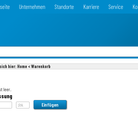
seite
Unternehmen
Standorte
Karriere
Service
Ko
sich hier:
Home < Warenkorb
t leer.
ssung