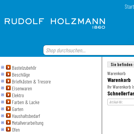
Start
Sie befinden 
Bastelzubehör
Warenkorb
Beschläge
Warenkorb
Briefkästen & Tresore
Ihr Warenkorb is
Eisenwaren
Schnellerfa
Elektro
Farben & Lacke
Garten
Haushaltsbedarf
Metallverarbeitung
Ofen