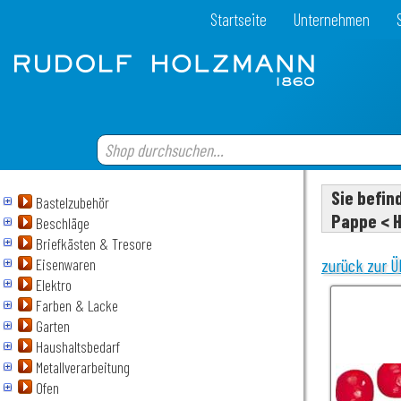
Startseite
Unternehmen
Sie befin
Bastelzubehör
Pappe < H
Beschläge
Briefkästen & Tresore
Eisenwaren
zurück zur Ü
Elektro
Farben & Lacke
Garten
Haushaltsbedarf
Metallverarbeitung
Ofen