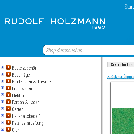
Start
Sie befinden 
Bastelzubehör
Beschläge
zurück zur Übersi
Briefkästen & Tresore
Eisenwaren
Elektro
Farben & Lacke
Garten
Haushaltsbedarf
Metallverarbeitung
Ofen