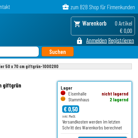
ntakt
business_center
zum B2B Shop für Firmenkunden
Warenkorb
0 Artikel
shopping_cart
€ 0,00
Anmelden
Registrieren
lock
ier 50 x 70 cm giftgrün-1000280
 giftgrün
Lager
Eisenhalle
nicht lagernd
Stammhaus
2 lagernd
€ 0,50
inkl. MwSt.
Versandkosten werden im letzten
Schritt des Warenkorbs berechnet