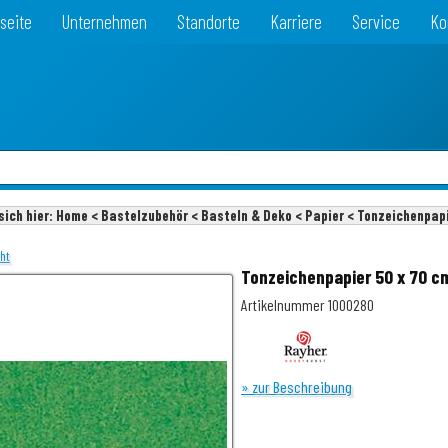
seite
Unternehmen
Standorte
Karriere
Service
Ko
sich hier:
Home < Bastelzubehör < Basteln & Deko < Papier < Tonzeichenpap
cht
Tonzeichenpapier 50 x 70 cm
Artikelnummer 1000280
» zur Beschreibung