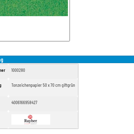
ng
mer
1000280
g
Tonzeichenpapier 50 x 70 cm giftgrün
4006166958427