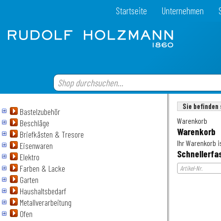
Startseite
Unternehmen
Sie befinden 
Bastelzubehör
Warenkorb
Beschläge
Warenkorb
Briefkästen & Tresore
Ihr Warenkorb is
Eisenwaren
Schnellerfa
Elektro
Farben & Lacke
Garten
Haushaltsbedarf
Metallverarbeitung
Ofen