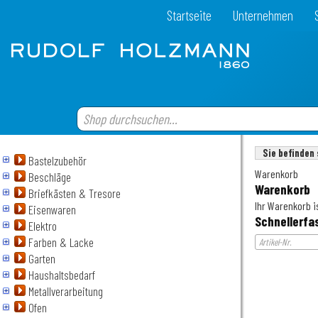
Startseite
Unternehmen
Sie befinden 
Bastelzubehör
Warenkorb
Beschläge
Warenkorb
Briefkästen & Tresore
Ihr Warenkorb is
Eisenwaren
Schnellerfa
Elektro
Farben & Lacke
Garten
Haushaltsbedarf
Metallverarbeitung
Ofen