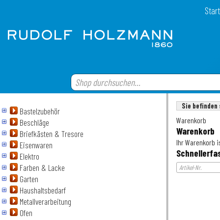
Start
Sie befinden 
Bastelzubehör
Warenkorb
Beschläge
Warenkorb
Briefkästen & Tresore
Ihr Warenkorb is
Eisenwaren
Schnellerfa
Elektro
Farben & Lacke
Garten
Haushaltsbedarf
Metallverarbeitung
Ofen