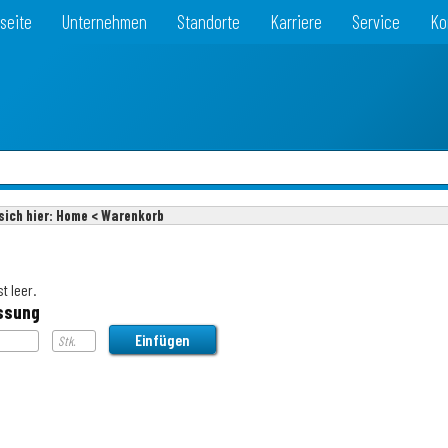
seite
Unternehmen
Standorte
Karriere
Service
Ko
sich hier:
Home < Warenkorb
t leer.
ssung