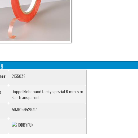
ng
mer
2135038
g
Doppelklebeband tacky spezial 6 mm 5 m
klar transparent
4036159429313