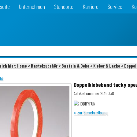
seite
Unternehmen
Standorte
Karriere
Service
Ko
sich hier:
Home < Bastelzubehör < Basteln & Deko < Kleber & Lacke < Doppe
cht
Doppelklebeband tacky spezi
Artikelnummer 2135038
» zur Beschreibung