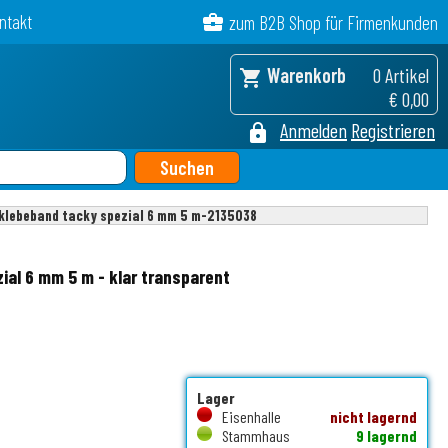
ntakt
business_center
zum B2B Shop für Firmenkunden
Warenkorb
0 Artikel
shopping_cart
€ 0,00
Anmelden
Registrieren
lock
lklebeband tacky spezial 6 mm 5 m-2135038
al 6 mm 5 m - klar transparent
Lager
Eisenhalle
nicht lagernd
Stammhaus
9 lagernd