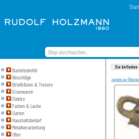
Start
Sie befinden 
Bastelzubehör
Beschläge
zurück zur Übersi
Briefkästen & Tresore
Eisenwaren
Elektro
Farben & Lacke
Garten
Haushaltsbedarf
Metallverarbeitung
Ofen