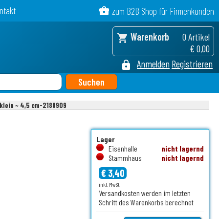
ntakt
business_center
zum B2B Shop für Firmenkunden
Warenkorb
0 Artikel
shopping_cart
€ 0,00
Anmelden
Registrieren
lock
klein ~ 4,5 cm-2188909
Lager
Eisenhalle
nicht lagernd
Stammhaus
nicht lagernd
€ 3,40
inkl. MwSt.
Versandkosten werden im letzten
Schritt des Warenkorbs berechnet