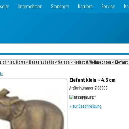
seite
Unternehmen
Standorte
Karriere
Service
Ko
sich hier:
Home < Bastelzubehör < Saison < Herbst & Weihnachten < Elefant 
cht
Elefant klein ~ 4,5 cm
Artikelnummer 2188909
» zur Beschreibung