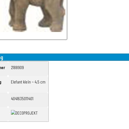
ng
mer
2188909
g
Elefant klein ~ 4,5 cm
4041635011401