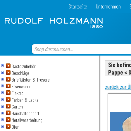
Startseite
Unternehmen
Sie befin
Bastelzubehör
Pappe < S
Beschläge
Briefkästen & Tresore
Eisenwaren
zurück zur Ü
Elektro
Farben & Lacke
Garten
Haushaltsbedarf
Metallverarbeitung
Ofen