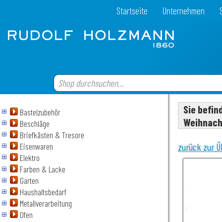
Startseite
Unternehmen
Sie befin
Bastelzubehör
Weihnach
Beschläge
Briefkästen & Tresore
Eisenwaren
zurück zur Ü
Elektro
Farben & Lacke
Garten
Haushaltsbedarf
Metallverarbeitung
Ofen